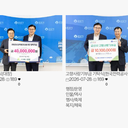
(대창)
고향사랑기부금 기탁식(한국전력공사
28
189
2026-07-28
169
0
0
행정/운영
인물/역사
행사/축제
복지/체육