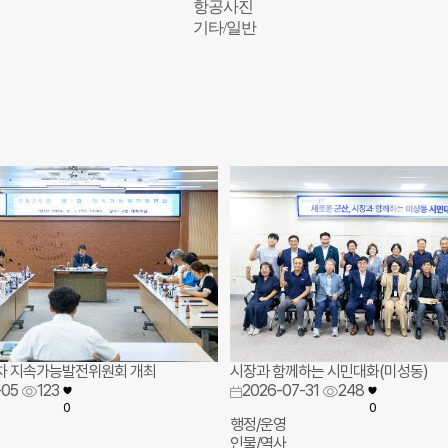
항공사진
기타/일반
1차 지속가능발전위원회 개최
시장과 함께하는 시민대화(미성동)
-05
123
2026-07-31
248
0
0
행정/운영
인물/역사