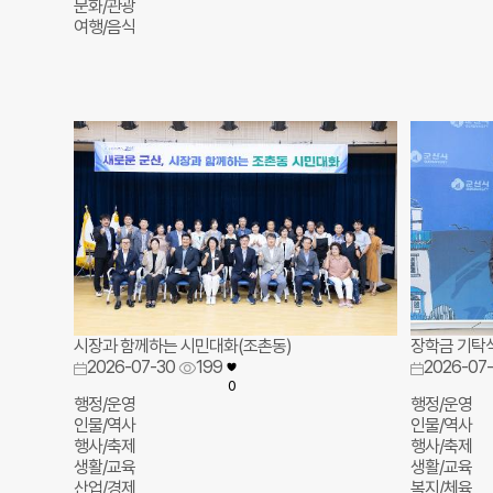
문화/관광
여행/음식
시장과 함께하는 시민대화(조촌동)
장학금 기탁
2026-07-30
199
2026-07
0
행정/운영
행정/운영
인물/역사
인물/역사
행사/축제
행사/축제
생활/교육
생활/교육
산업/경제
복지/체육