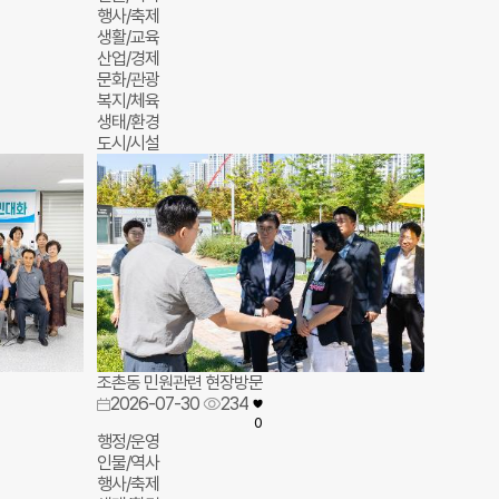
행사/축제
생활/교육
산업/경제
문화/관광
복지/체육
생태/환경
도시/시설
조촌동 민원관련 현장방문
2026-07-30
234
0
행정/운영
인물/역사
행사/축제