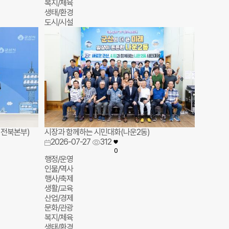
복지/체육
생태/환경
도시/시설
 전북본부)
시장과 함께하는 시민대화(나운2동)
2026-07-27
312
0
행정/운영
인물/역사
행사/축제
생활/교육
산업/경제
문화/관광
복지/체육
생태/환경