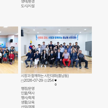
생태/환경
도시/시설
시장과 함께하는 시민대화(흥남동)
2026-07-29
254
0
행정/운영
인물/역사
행사/축제
생활/교육
산업/경제