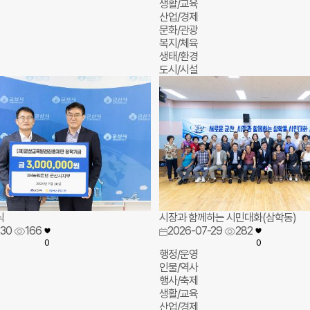
생활/교육
산업/경제
문화/관광
복지/체육
생태/환경
도시/시설
식
시장과 함께하는 시민대화(삼학동)
-30
166
2026-07-29
282
0
0
행정/운영
인물/역사
행사/축제
생활/교육
산업/경제