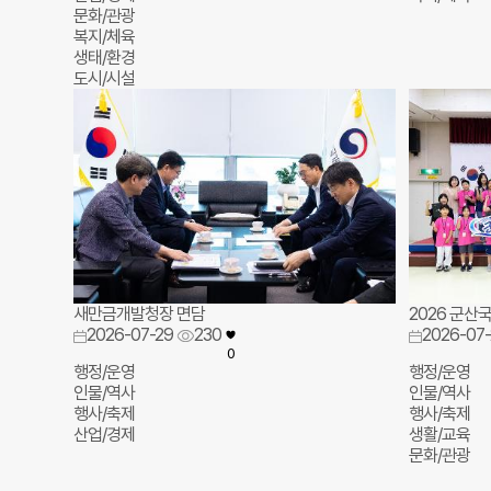
문화/관광
복지/체육
생태/환경
도시/시설
새만금개발청장 면담
2026 군산
2026-07-29
230
2026-07-
0
행정/운영
행정/운영
인물/역사
인물/역사
행사/축제
행사/축제
산업/경제
생활/교육
문화/관광