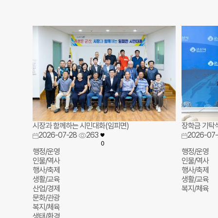
시장과 함께하는 시민대화(임피면)
장학금 기탁식
2026-07-28
263
2026-07-
0
행정/운영
행정/운영
인물/역사
인물/역사
행사/축제
행사/축제
생활/교육
생활/교육
산업/경제
복지/체육
문화/관광
복지/체육
생태/환경