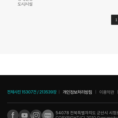
도시/시설
1
개인정보처리방침
이용약관
전체사진
15307건
/
213539장
54078 전북특별자치도 군산시 시청로 
COPYRIGHT(C) 2010 Gunsancity Al