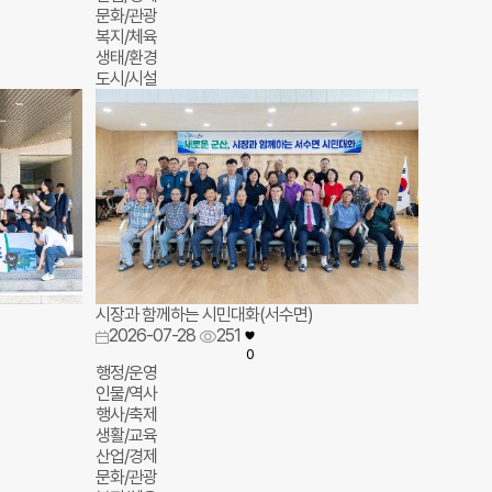
문화/관광
복지/체육
생태/환경
도시/시설
시장과 함께하는 시민대화(서수면)
2026-07-28
251
0
행정/운영
인물/역사
행사/축제
생활/교육
산업/경제
문화/관광