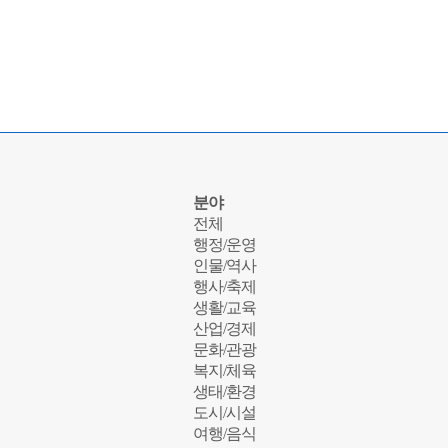
분야
전체
행정/운영
인물/역사
행사/축제
생활/교육
산업/경제
문화/관광
복지/체육
생태/환경
도시/시설
여행/음식