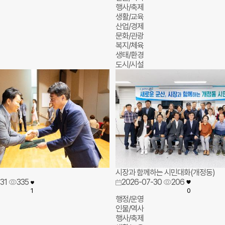
행사/축제
생활/교육
산업/경제
문화/관광
복지/체육
생태/환경
도시/시설
시장과 함께하는 시민대화(개정동)
31
335
2026-07-30
206
1
0
행정/운영
인물/역사
행사/축제