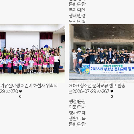
문화/관광
복지/체육
생태/환경
도시/시설
국가유산야행 어린이 해설사 위촉식
2026 청소년 문화교류 캠프 환송
29
270
2026-07-29
267
0
0
행정/운영
인물/역사
행사/축제
생활/교육
문화/관광