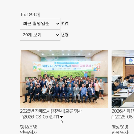
Total
891
개
변경
변경
2026년 자매도시(김천시)교류 행사
2026년 제
2026-08-05
111
2026-08
0
행정/운영
행정/운영
인물/역사
인물/역사