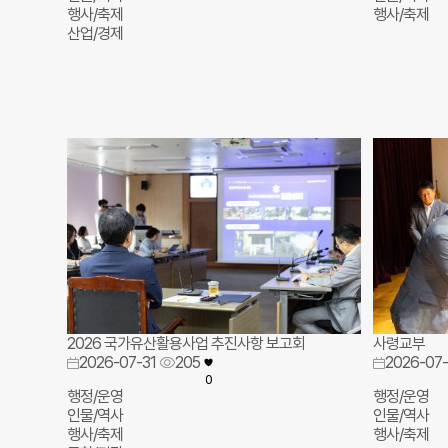
행사/축제
행사/축제
산업/경제
2026 국가유산활용사업 추진사항 보고회
사령교부
2026-07-31
205
2026-07-
0
행정/운영
행정/운영
인물/역사
인물/역사
행사/축제
행사/축제