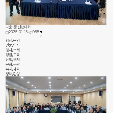
나운1동 신년대화
2026-01-15
968
0
행정/운영
인물/역사
행사/축제
생활/교육
산업/경제
문화/관광
복지/체육
생태/환경