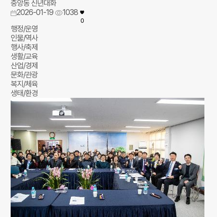
중앙동 신년대화
2026-01-19
1038
0
행정/운영
인물/역사
행사/축제
생활/교육
산업/경제
문화/관광
복지/체육
생태/환경