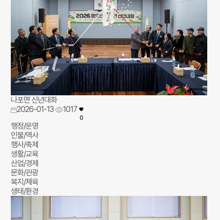
나포면 신년대화
2026-01-13
1017
0
행정/운영
인물/역사
행사/축제
생활/교육
산업/경제
문화/관광
복지/체육
생태/환경