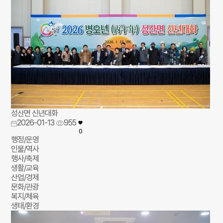
성산면 신년대화
2026-01-13
955
0
행정/운영
인물/역사
행사/축제
생활/교육
산업/경제
문화/관광
복지/체육
생태/환경