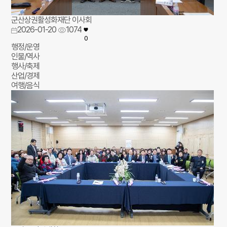
군산상권활성화재단 이사회
2026-01-20
1074
0
행정/운영
인물/역사
행사/축제
산업/경제
여행/음식