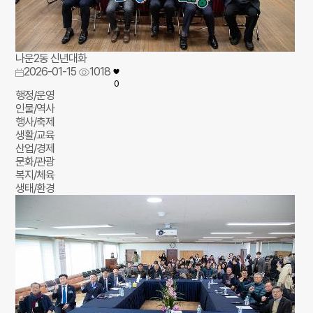
나운2동 신년대화
2026-01-15
1018
0
행정/운영
인물/역사
행사/축제
생활/교육
산업/경제
문화/관광
복지/체육
생태/환경