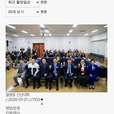
변경
변경
월명동 신년대화
2026-01-21
1103
0
행정/운영
인물/역사