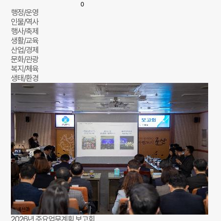
0
행정/운영
인물/역사
행사/축제
생활/교육
산업/경제
문화/관광
복지/체육
생태/환경
2026년 주요업무계획 보고회