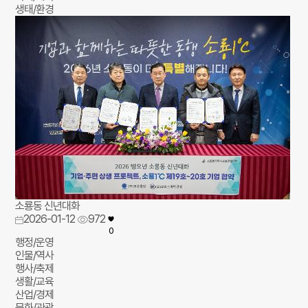
생태/환경
소룡동 신년대화
2026-01-12
972
0
행정/운영
인물/역사
행사/축제
생활/교육
산업/경제
문화/관광