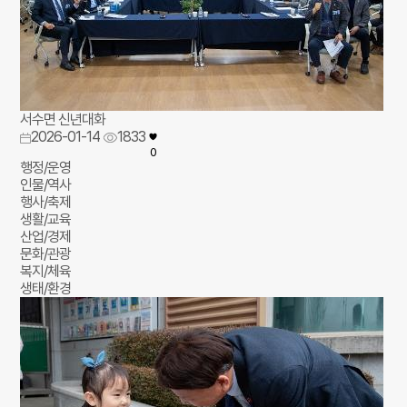
서수면 신년대화
2026-01-14
1833
0
행정/운영
인물/역사
행사/축제
생활/교육
산업/경제
문화/관광
복지/체육
생태/환경