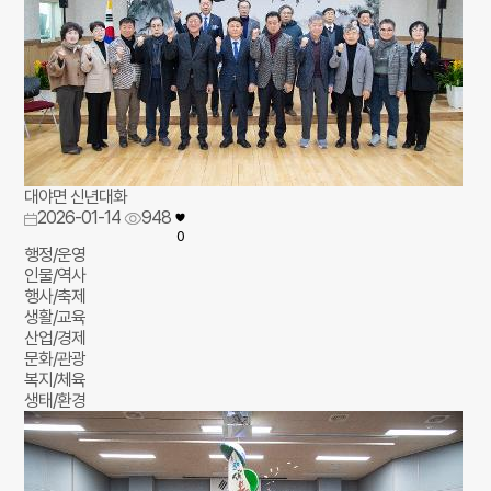
대야면 신년대화
2026-01-14
948
0
행정/운영
인물/역사
행사/축제
생활/교육
산업/경제
문화/관광
복지/체육
생태/환경