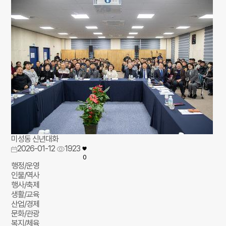
미성동 신년대화
2026-01-12
1923
0
행정/운영
인물/역사
행사/축제
생활/교육
산업/경제
문화/관광
복지/체육