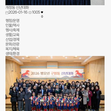
개정동 신년대화
2026-01-16
1005
0
행정/운영
인물/역사
행사/축제
생활/교육
산업/경제
문화/관광
복지/체육
생태/환경