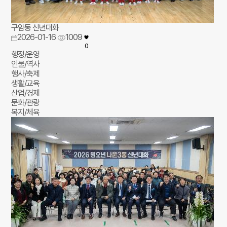
구암동 신년대화
2026-01-16
1009
0
행정/운영
인물/역사
행사/축제
생활/교육
산업/경제
문화/관광
복지/체육