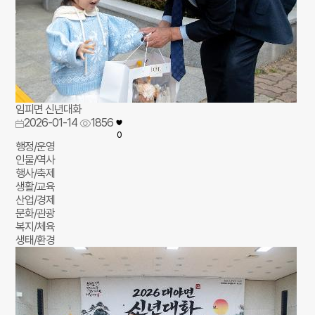
임피면 신년대화
2026-01-14
1856
0
행정/운영
인물/역사
행사/축제
생활/교육
산업/경제
문화/관광
복지/체육
생태/환경