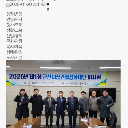
2026-01-20
1143
0
행정/운영
인물/역사
행사/축제
생활/교육
산업/경제
문화/관광
복지/체육
생태/환경
도시/시설