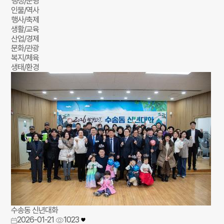
행정/운영
인물/역사
행사/축제
생활/교육
산업/경제
문화/관광
복지/체육
생태/환경
수송동 신년대화
2026-01-21
1023