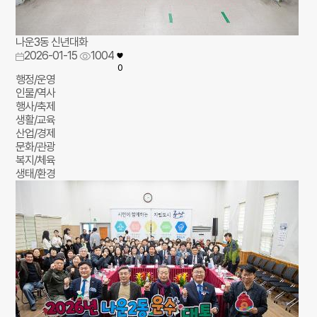
나운3동 신년대화
2026-01-15
1004
0
행정/운영
인물/역사
행사/축제
생활/교육
산업/경제
문화/관광
복지/체육
생태/환경