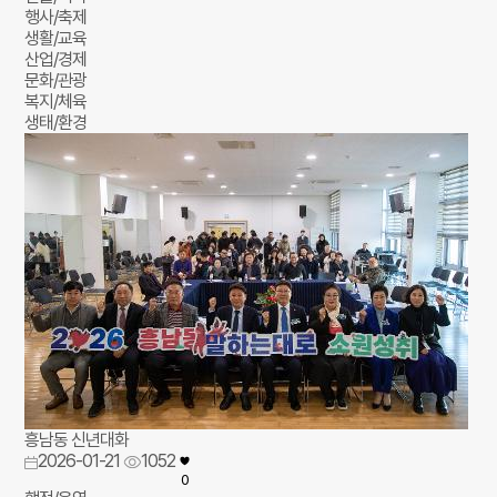
행사/축제
생활/교육
산업/경제
문화/관광
복지/체육
생태/환경
흥남동 신년대화
2026-01-21
1052
0