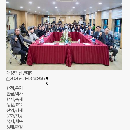
개정면 신년대화
2026-01-13
956
0
행정/운영
인물/역사
행사/축제
생활/교육
산업/경제
문화/관광
복지/체육
생태/환경