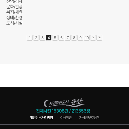
산업/경제
문화/관광
복지/체육
생태/환경
도시/시설
1
2
3
4
5
6
7
8
9
10
전체사진
15308건
/
213556장
개인정보처리방침
이용약관
저작권보호정책