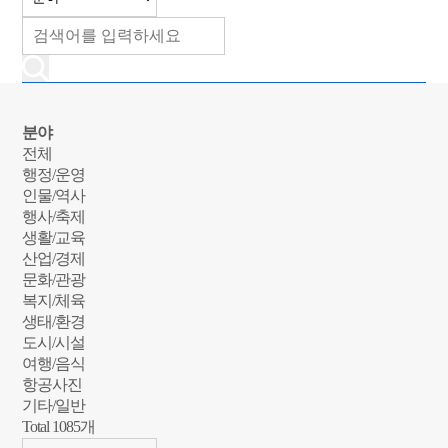
분야
전체
행정/운영
인물/역사
행사/축제
생활/교육
산업/경제
문화/관광
복지/체육
생태/환경
도시/시설
여행/음식
항공사진
기타/일반
Total
1085
개