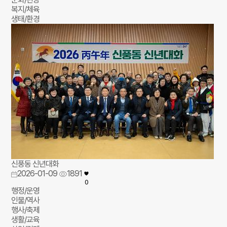
복지/체육
생태/환경
신풍동 신년대화
2026-01-09
1891
0
행정/운영
인물/역사
행사/축제
생활/교육