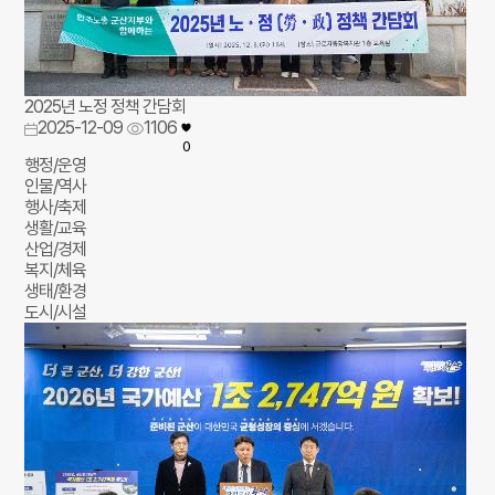
2025년 노정 정책 간담회
2025-12-09
1106
0
행정/운영
인물/역사
행사/축제
생활/교육
산업/경제
복지/체육
생태/환경
도시/시설