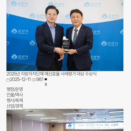
2025년 지방자치단체 예산효율 사례평가 대상 수상식
2025-12-11
981
0
행정/운영
인물/역사
행사/축제
산업/경제