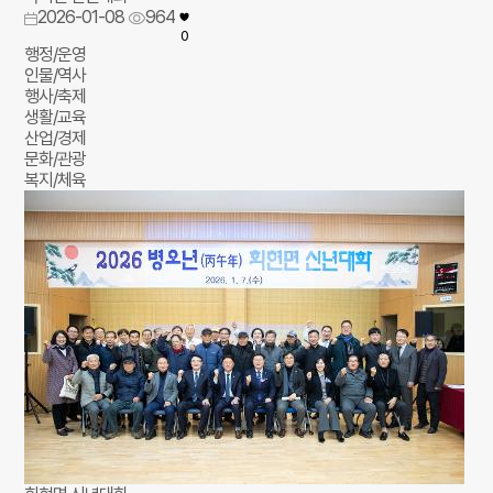
2026-01-08
964
0
행정/운영
인물/역사
행사/축제
생활/교육
산업/경제
문화/관광
복지/체육