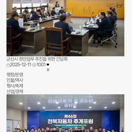
군산시 현안업무 추진을 위한 간담회
2025-12-11
1001
0
행정/운영
인물/역사
행사/축제
산업/경제