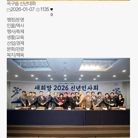
옥구읍 신년대화
2026-01-07
1135
0
행정/운영
인물/역사
행사/축제
생활/교육
산업/경제
문화/관광
복지/체육