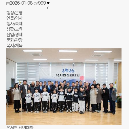
2026-01-08
999
0
행정/운영
인물/역사
행사/축제
생활/교육
산업/경제
문화/관광
복지/체육
옥서면 신년대화