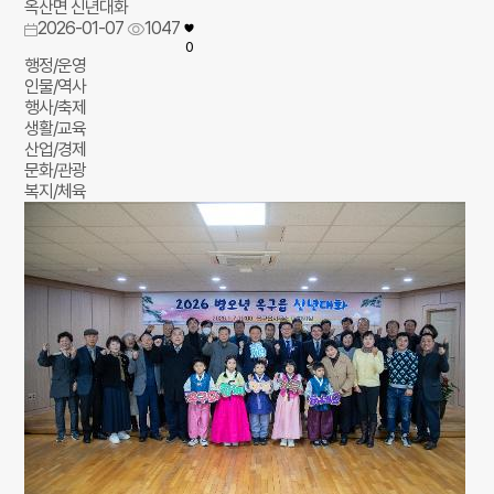
옥산면 신년대화
2026-01-07
1047
0
행정/운영
인물/역사
행사/축제
생활/교육
산업/경제
문화/관광
복지/체육