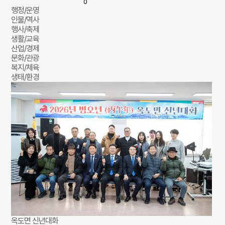
0
행정/운영
인물/역사
행사/축제
생활/교육
산업/경제
문화/관광
복지/체육
생태/환경
옥도면 신년대화