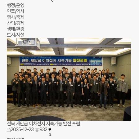
0
행정/운영
인물/역사
행사/축제
산업/경제
생태/환경
도시/시설
전북 새만금 이차전지 지속가능 발전 포럼
2025-12-23
932
0