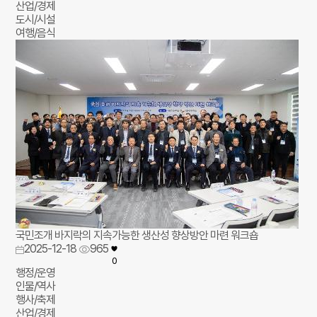
산업/경제
도시/시설
여행/음식
국민조개 바지락의 지속가능한 생산성 향상방안 마련 워크숍
2025-12-18
965
0
행정/운영
인물/역사
행사/축제
산업/경제