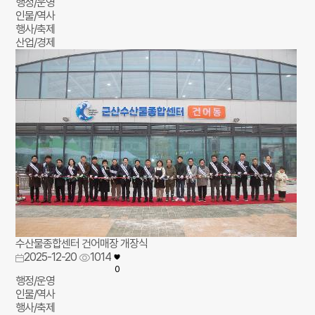
행정/운영
인물/역사
행사/축제
산업/경제
수산물종합센터 건어매장 개장식
2025-12-20
1014
0
행정/운영
인물/역사
행사/축제