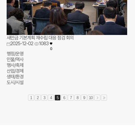
새만금 기본계획 재수립 대응 점검 회의
2025-12-02
1083
0
행정/운영
인물/역사
행사/축제
산업/경제
생태/환경
도시/시설
1
2
3
4
5
6
7
8
9
10