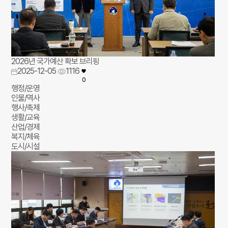
2026년 국가예산 확보 브리핑
2025-12-05
1116
0
행정/운영
인물/역사
행사/축제
생활/교육
산업/경제
복지/체육
도시/시설