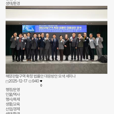
생태/환경
해양관할구역 확정 법률안 대응방안 모색 세미나
2025-12-17
940
0
행정/운영
인물/역사
행사/축제
생활/교육
산업/경제
생태/환경