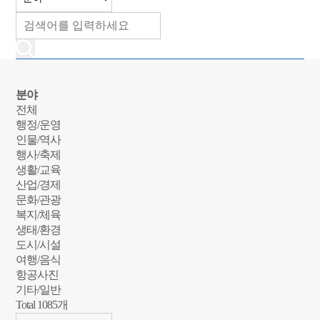
분야
전체
행정/운영
인물/역사
행사/축제
생활/교육
산업/경제
문화/관광
복지/체육
생태/환경
도시/시설
여행/음식
항공사진
기타/일반
Total
1085
개