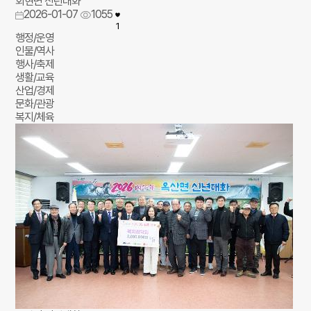
회현면 신년대화
2026-01-07
1055
1
행정/운영
인물/역사
행사/축제
생활/교육
산업/경제
문화/관광
복지/체육