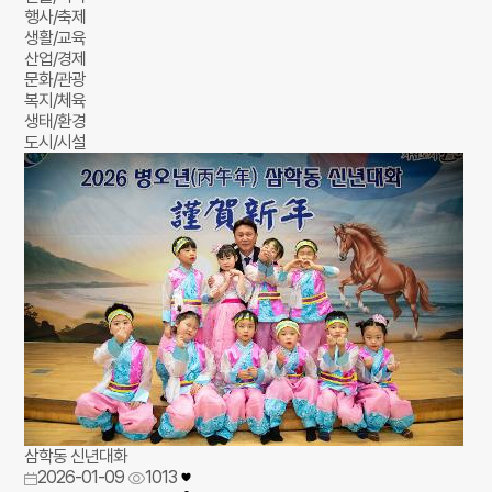
행사/축제
생활/교육
산업/경제
문화/관광
복지/체육
생태/환경
도시/시설
삼학동 신년대화
2026-01-09
1013