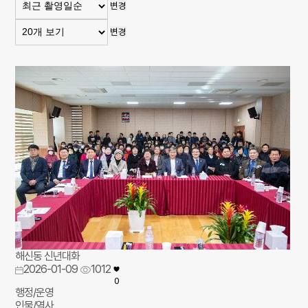
변경
변경
해신동 신년대화
2026-01-09
1012
0
행정/운영
인물/역사