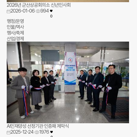
2026년 군산상공회의소 신년인사회
2026-01-06
994
0
행정/운영
인물/역사
행사/축제
산업/경제
AI인재양성 선정기관 인증패 제막식
2025-12-24
1976