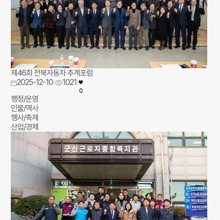
제46회 전북자동차 추계포럼
2025-12-10
1021
0
행정/운영
인물/역사
행사/축제
산업/경제