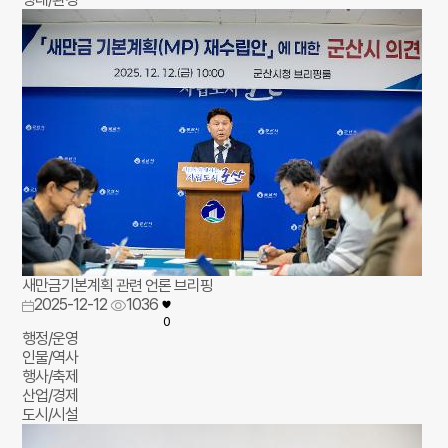
새만금기본계획 관련 언론 브리핑
2025-12-12
1036
0
행정/운영
인물/역사
행사/축제
산업/경제
도시/시설