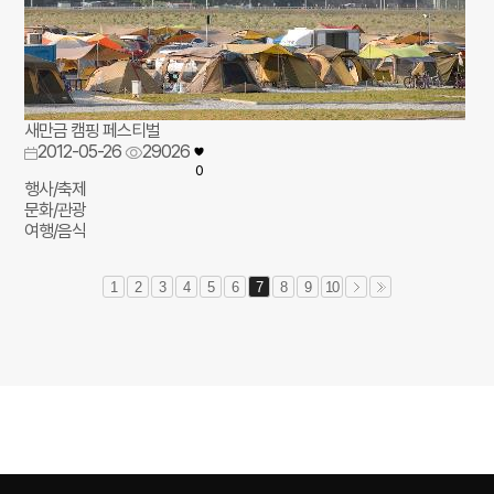
새만금 캠핑 페스티벌
2012-05-26
29026
0
행사/축제
문화/관광
여행/음식
1
2
3
4
5
6
7
8
9
10