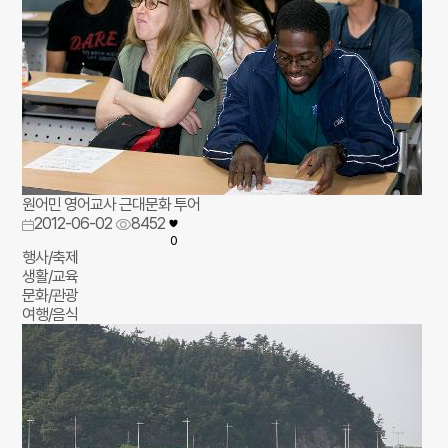
원어민 영어교사 근대문화 투어
2012-06-02
8452
0
행사/축제
생활/교육
문화/관광
여행/음식