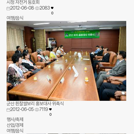
시청 자전거 동호회
2012-06-08
2083
0
여행/음식
군산 흰찰쌀보리 홍보대사 위촉식
2012-06-05
7119
0
행사/축제
산업/경제
여행/음식