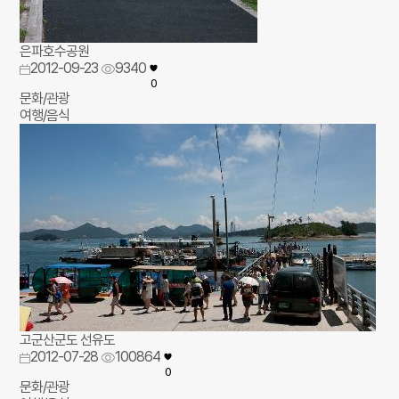
은파호수공원
2012-09-23
9340
0
문화/관광
여행/음식
고군산군도 선유도
2012-07-28
100864
0
문화/관광