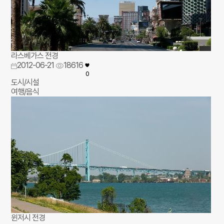
라스베가스 전경
2012-06-21
18616
0
도시/시설
여행/음식
윈저시 전경