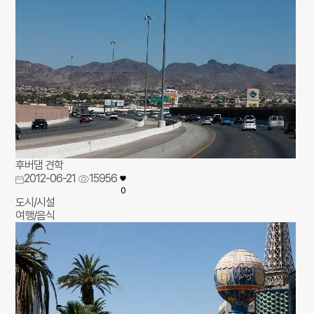
후버댐 견학
2012-06-21
15956
0
도시/시설
여행/음식