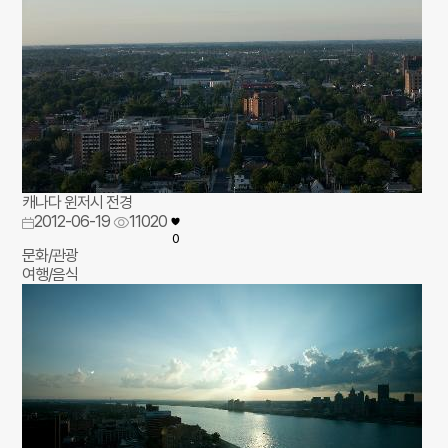
캐나다 윈저시 전경
2012-06-19
11020
0
문화/관광
여행/음식