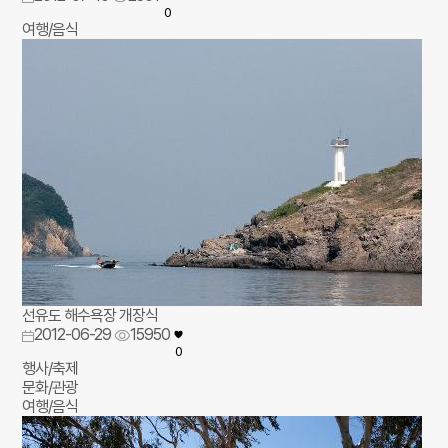
0
여행/음식
선유도 해수욕장 개장식
2012-06-29
15950
0
행사/축제
문화/관광
여행/음식