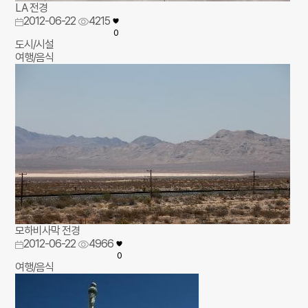
LA 전경
2012-06-22
4215
0
도시/시설
여행/음식
모하비사막 전경
2012-06-22
4966
0
여행/음식