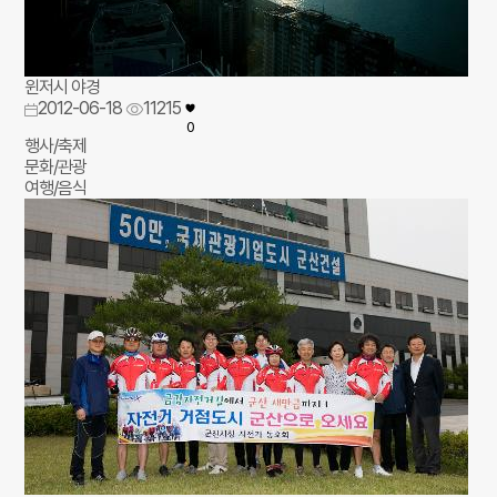
윈저시 야경
2012-06-18
11215
0
행사/축제
문화/관광
여행/음식