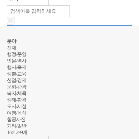
분야
전체
행정/운영
인물/역사
행사/축제
생활/교육
산업/경제
문화/관광
복지/체육
생태/환경
도시/시설
여행/음식
항공사진
기타/일반
Total
299
개