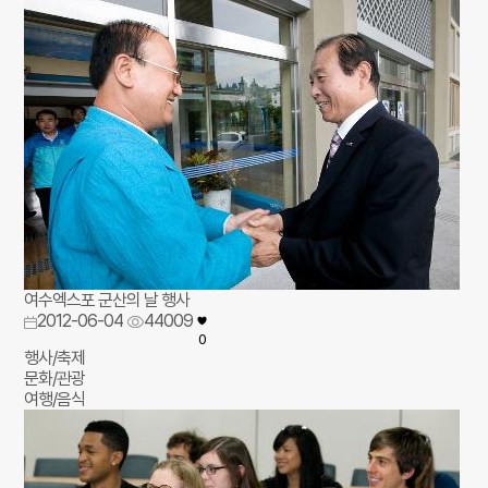
여수엑스포 군산의 날 행사
2012-06-04
44009
0
행사/축제
문화/관광
여행/음식