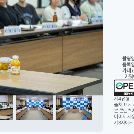
촬영
등록
카테
키워
제4유형
출처 표시 
본 콘텐츠
이미지 사용
제3자에게