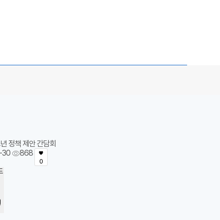
년 정책 제안 간담회
-30
868
0
드