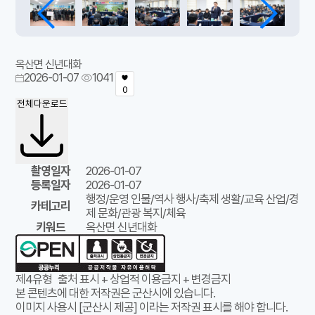
옥산면 신년대화
2026-01-07
1041
0
전체다운로드
촬영일자
2026-01-07
등록일자
2026-01-07
행정/운영 인물/역사 행사/축제 생활/교육 산업/경
카테고리
제 문화/관광 복지/체육
키워드
옥산면 신년대화
제4유형
출처 표시 + 상업적 이용금지 + 변경금지
본 콘텐츠에 대한 저작권은 군산시에 있습니다.
이미지 사용시 [군산시 제공] 이라는 저작권 표시를 해야 합니다.