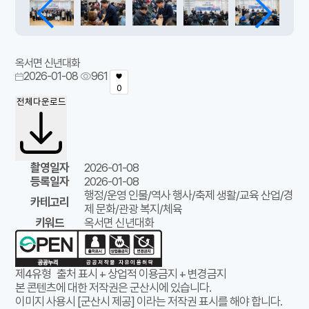
옥서면 신년대화
2026-01-08
961
0
전체다운로드
촬영일자
2026-01-08
등록일자
2026-01-08
행정/운영 인물/역사 행사/축제 생활/교육 산업/경
카테고리
제 문화/관광 복지/체육
키워드
옥서면 신년대화
제4유형
출처 표시 + 상업적 이용금지 + 변경금지
본 콘텐츠에 대한 저작권은 군산시에 있습니다.
이미지 사용시 [군산시 제공] 이라는 저작권 표시를 해야 합니다.