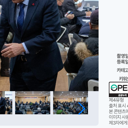
촬영
등록
카테
키워
제4유형
출처 표시 
본 콘텐츠
이미지 사용
제3자에게