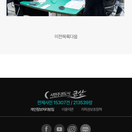
이전
목록
다음
전체사진
15307건
/
213539장
개인정보처리방침
이용약관
저작권보호정책