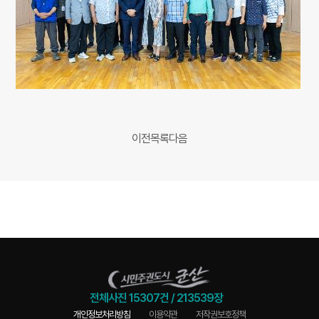
이전
목록
다음
전체사진
15307건
/
213539장
개인정보처리방침
이용약관
저작권보호정책