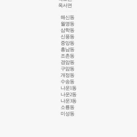
옥서면
해신동
월명동
삼학동
신풍동
중앙동
흥남동
조촌동
경암동
구암동
개정동
수송동
나운1동
나운2동
나운3동
소룡동
미성동