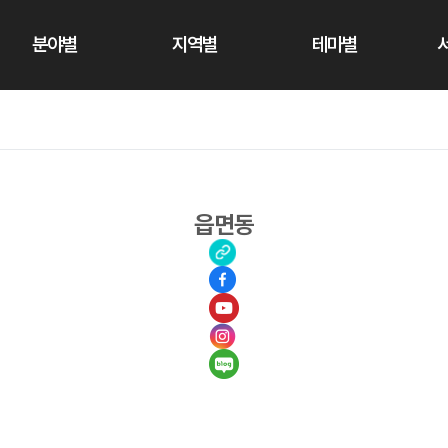
분야별
지역별
테마별
읍면동