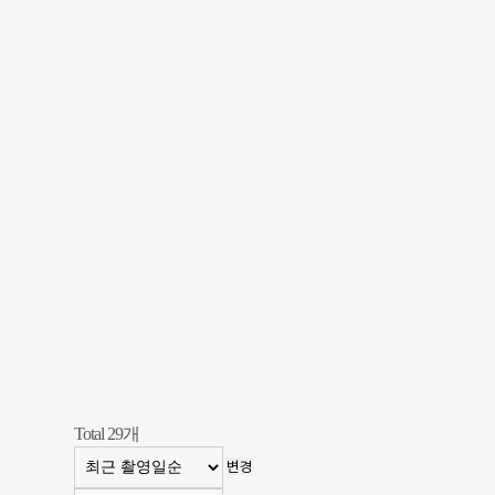
Total
29
개
변경