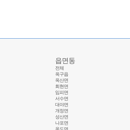
읍면동
전체
옥구읍
옥산면
회현면
임피면
서수면
대야면
개정면
성산면
나포면
옥도면