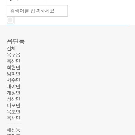
읍면동
전체
옥구읍
옥산면
회현면
임피면
서수면
대야면
개정면
성산면
나포면
옥도면
옥서면
해신동