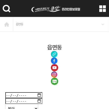
본문 바로가기
읍면동
읍면동