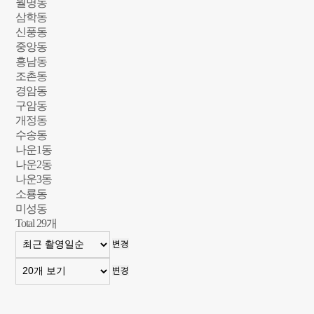
월명동
삼학동
신풍동
중앙동
흥남동
조촌동
경암동
구암동
개정동
수송동
나운1동
나운2동
나운3동
소룡동
미성동
Total
29
개
변경
변경