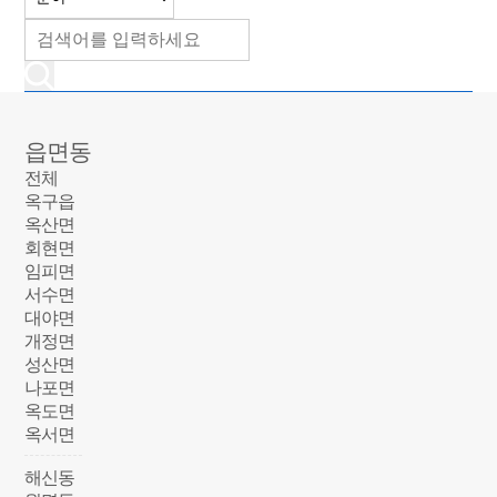
읍면동
전체
옥구읍
옥산면
회현면
임피면
서수면
대야면
개정면
성산면
나포면
옥도면
옥서면
해신동