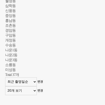
월명동
삼학동
신풍동
중앙동
흥남동
조촌동
경암동
구암동
개정동
수송동
나운1동
나운2동
나운3동
소룡동
미성동
Total
37
개
변경
변경