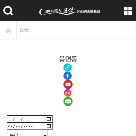
본문 바로가기
읍면동
읍면동