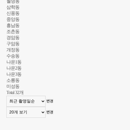
월명동
삼학동
신풍동
중앙동
흥남동
조촌동
경암동
구암동
개정동
수송동
나운1동
나운2동
나운3동
소룡동
미성동
Total
32
개
변경
변경