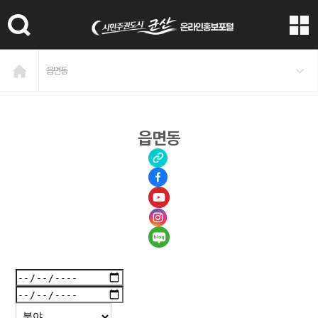
본문 바로가기
읍면동
읍면동