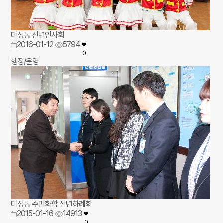
미성동 신년인사회
2016-01-12
5794
0
행정/운영
미성동 주민화합 신년하례회
2015-01-16
14913
0