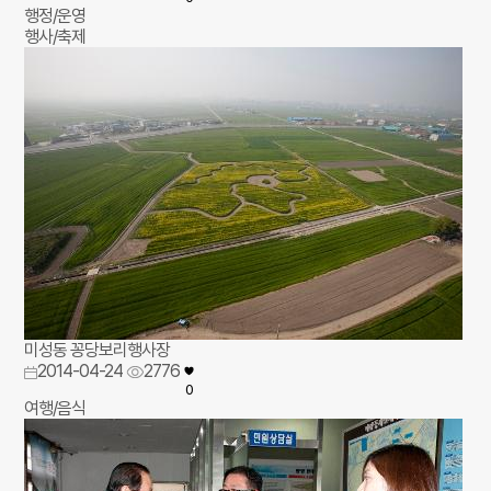
행정/운영
행사/축제
미성동 꽁당보리행사장
2014-04-24
2776
0
여행/음식