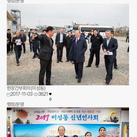
행정/운영
현장간부회의(미성동)
2017-11-03
3821
0
행정/운영