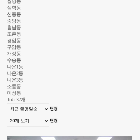
월명동
삼학동
신풍동
중앙동
흥남동
조촌동
경암동
구암동
개정동
수송동
나운1동
나운2동
나운3동
소룡동
미성동
Total
32
개
변경
변경