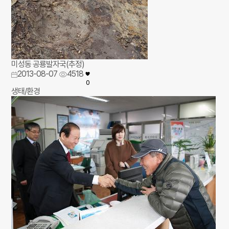
미성동 공룡발자국(추정)
2013-08-07
4518
0
생태/환경