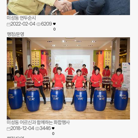
미성동 연두순시
2022-02-04
6209
0
행정/운영
미성동 어르신과 함께하는 화합행사
2018-12-04
3446
0