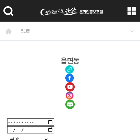
본문 바로가기
읍면동
읍면동