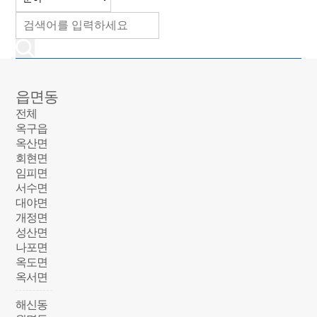
읍면동
전체
옥구읍
옥산면
회현면
임피면
서수면
대야면
개정면
성산면
나포면
옥도면
옥서면
해신동