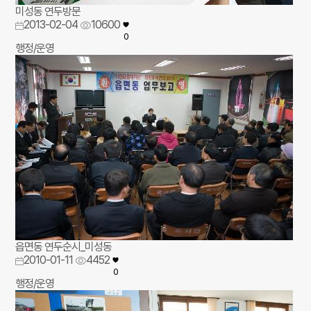
미성동 연두방문
2013-02-04
10600
0
행정/운영
읍면동 연두순시_미성동
2010-01-11
4452
0
행정/운영