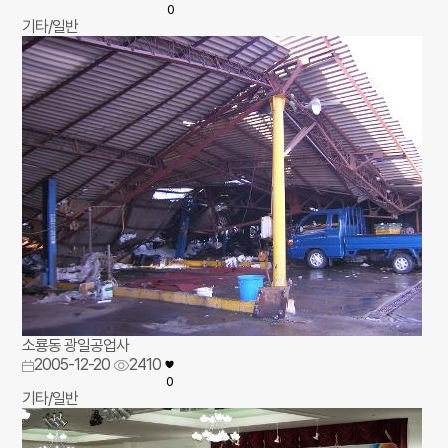
0
기타/일반
소룡동 광일공업사
2005-12-20
2410
0
기타/일반