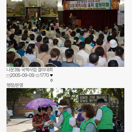
나운3동 국책사업 결의대회
2005-09-09
1770
0
행정/운영