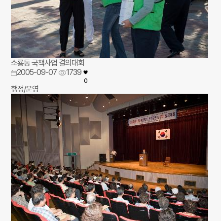
소룡동 국책사업 결의대회
2005-09-07
1739
0
행정/운영