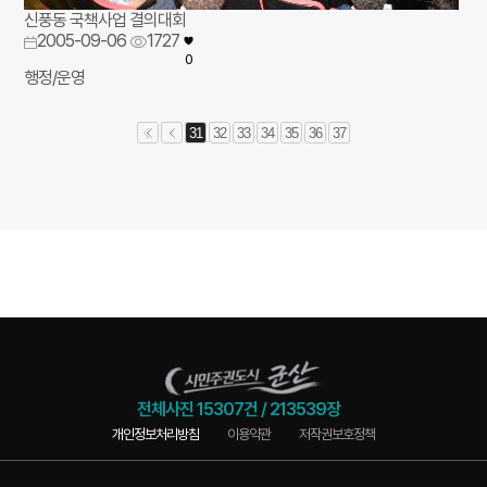
신풍동 국책사업 결의대회
2005-09-06
1727
0
행정/운영
31
32
33
34
35
36
37
전체사진
15307건
/
213539장
개인정보처리방침
이용약관
저작권보호정책