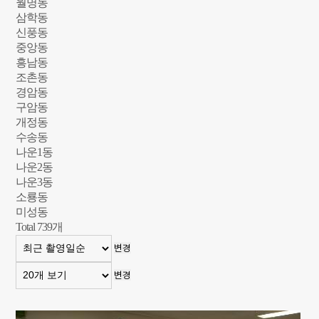
월명동
삼학동
신풍동
중앙동
흥남동
조촌동
경암동
구암동
개정동
수송동
나운1동
나운2동
나운3동
소룡동
미성동
Total
739
개
변경
변경