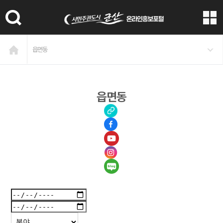
본문 바로가기
읍면동
읍면동