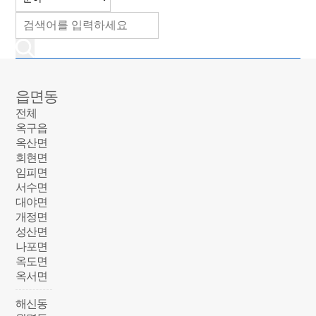
읍면동
전체
옥구읍
옥산면
회현면
임피면
서수면
대야면
개정면
성산면
나포면
옥도면
옥서면
해신동