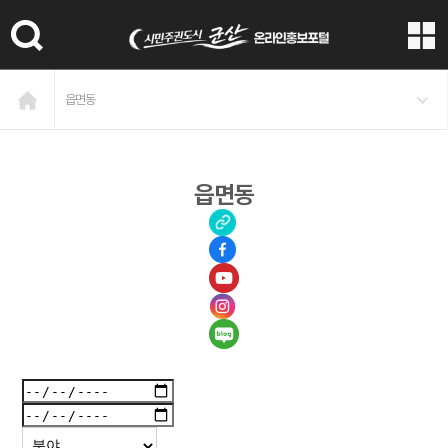
본문 바로가기
읍면동
읍면동