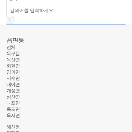
읍면동
전체
옥구읍
옥산면
회현면
임피면
서수면
대야면
개정면
성산면
나포면
옥도면
옥서면
해신동