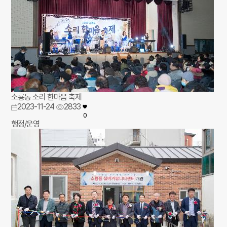
소룡동 소리 한마음 축제
2023-11-24
2833
0
행정/운영