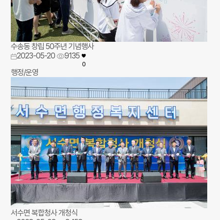
수송동 창립 50주년 기념행사
2023-05-20
9135
0
행정/운영
서수면 복합청사 개청식