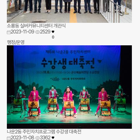
소룡동 실버커뮤니티센터 개관식
2023-11-09
2529
0
행정/운영
나운2동 주민자치프로그램 수강생 대축전
2023-11-08
3362