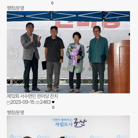
0
행정/운영
제12회 서수면민 한마당 잔치
2023-09-15
2483
0
행정/운영