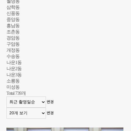
월명동
삼학동
신풍동
중앙동
흥남동
조촌동
경암동
구암동
개정동
수송동
나운1동
나운2동
나운3동
소룡동
미성동
Total
739
개
변경
변경