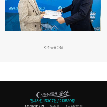
이전
목록
다음
전체사진
15307건
/
213539장
개인정보처리방침
이용약관
저작권보호정책