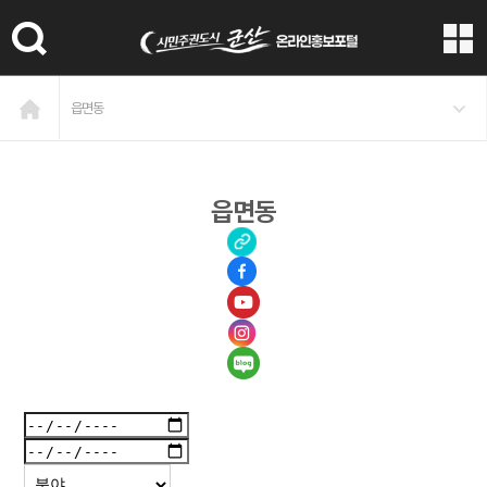
본문 바로가기
읍면동
읍면동