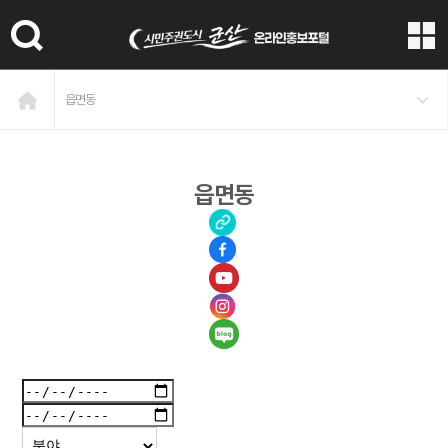
본문 바로가기
읍면동
읍면동