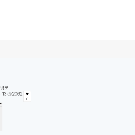
도방문
-13
2062
0
드