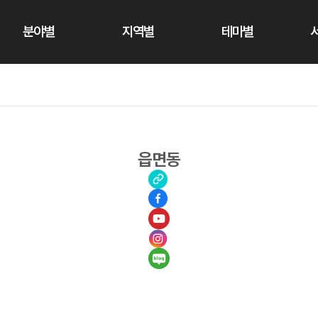
분야별
지역별
테마별
읍면동