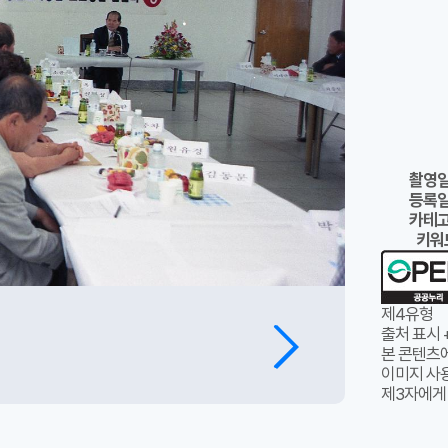
촬영
등록
카테
키워
제4유형
출처 표시 
본 콘텐츠
이미지 사용
제3자에게