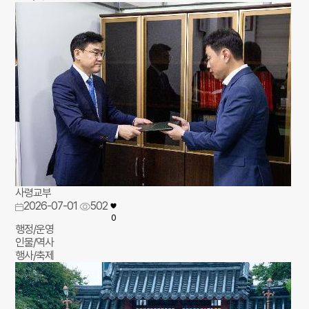
사령교부
2026-07-01
502
0
행정/운영
인물/역사
행사/축제