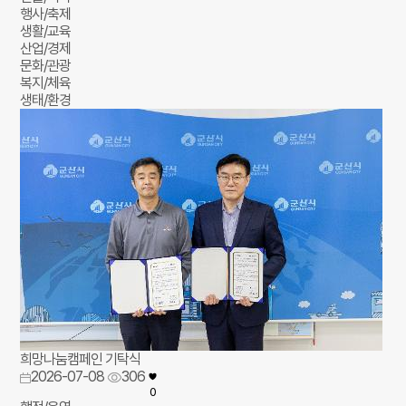
행사/축제
생활/교육
산업/경제
문화/관광
복지/체육
생태/환경
희망나눔캠페인 기탁식
2026-07-08
306
0