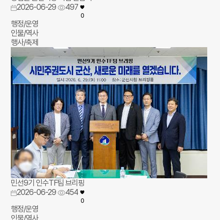
2026-06-29
497
0
행정/운영
인물/역사
행사/축제
민선9기 인수TF팀 브리핑
2026-06-29
454
0
행정/운영
인물/역사