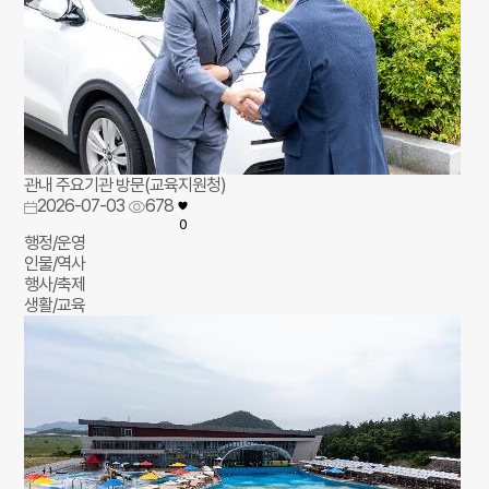
관내 주요기관 방문(교육지원청)
2026-07-03
678
0
행정/운영
인물/역사
행사/축제
생활/교육