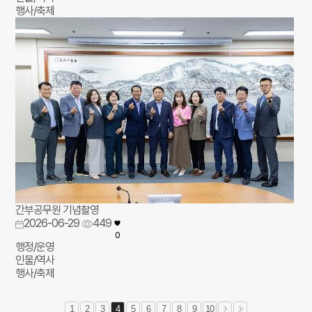
행사/축제
간부공무원 기념촬영
2026-06-29
449
0
행정/운영
인물/역사
행사/축제
1
2
3
4
5
6
7
8
9
10