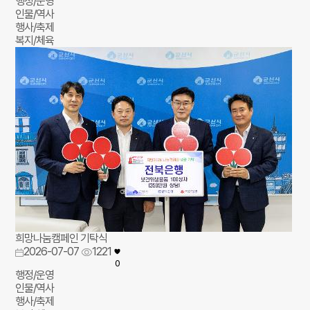
행정/운영
인물/역사
행사/축제
복지/체육
희망나눔캠페인 기탁식
2026-07-07
1221
0
행정/운영
인물/역사
행사/축제