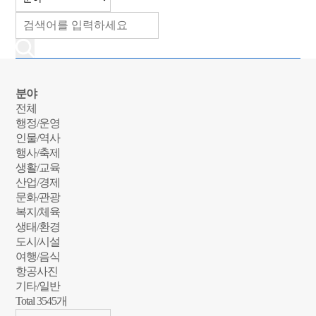
분야
전체
행정/운영
인물/역사
행사/축제
생활/교육
산업/경제
문화/관광
복지/체육
생태/환경
도시/시설
여행/음식
항공사진
기타/일반
Total
3545
개