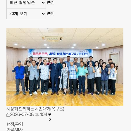
변경
변경
시장과 함께하는 시민대화(옥구읍)
2026-07-08
404
0
행정/운영
인물/역사