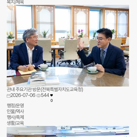
복지/체육
관내 주요기관 방문(전북특별자치도교육청)
2026-07-06
544
0
행정/운영
인물/역사
행사/축제
생활/교육