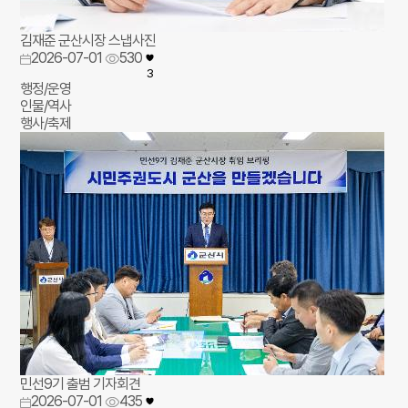
김재준 군산시장 스냅사진
2026-07-01
530
3
행정/운영
인물/역사
행사/축제
민선9기 출범 기자회견
2026-07-01
435