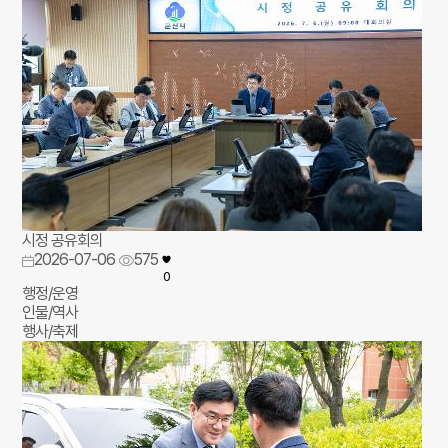
시정 공유회의
2026-07-06
575
0
행정/운영
인물/역사
행사/축제