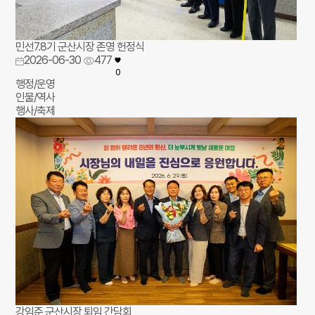
민선7.8기 군산시장 존영 헌정식
2026-06-30
477
0
행정/운영
인물/역사
행사/축제
강임준 군산시장 퇴임 간담회