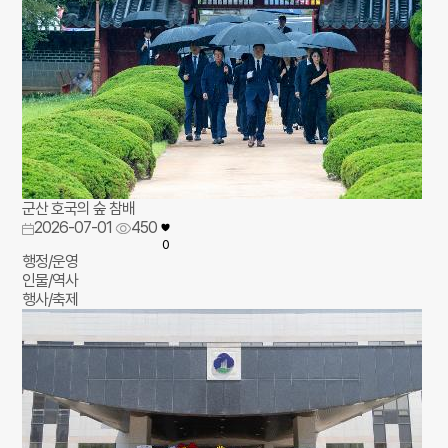
군산 호국의 숲 참배
2026-07-01
450
0
행정/운영
인물/역사
행사/축제