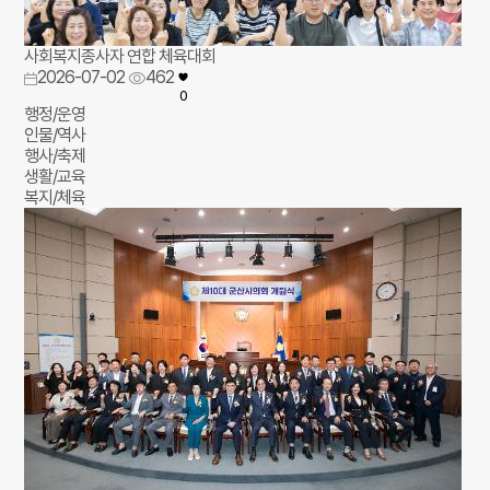
사회복지종사자 연합 체육대회
2026-07-02
462
0
행정/운영
인물/역사
행사/축제
생활/교육
복지/체육