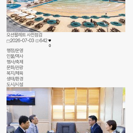
오션팔레트 사전점검
2026-07-03
642
0
행정/운영
인물/역사
행사/축제
문화/관광
복지/체육
생태/환경
도시/시설