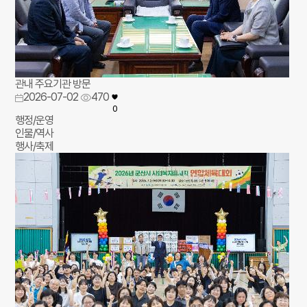
관내 주요기관 방문
2026-07-02
470
0
행정/운영
인물/역사
행사/축제