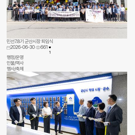
민선7.8기 군산시장 퇴임식
2026-06-30
661
1
행정/운영
인물/역사
행사/축제