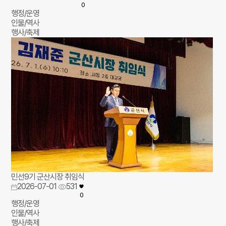
0
행정/운영
인물/역사
행사/축제
민선9기 군산시장 취임식
2026-07-01
531
0
행정/운영
인물/역사
행사/축제