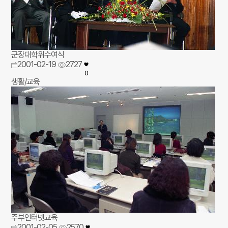
군장대학위수여식
2001-02-19
2727
0
생활/교육
주부인터넷교육
2001-02-05
2570