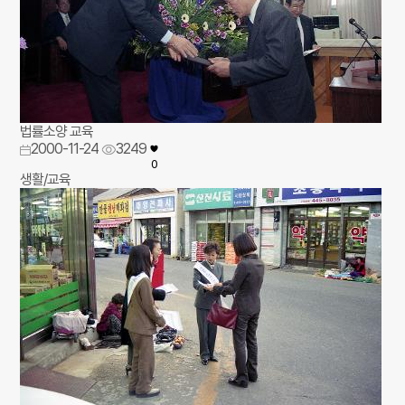
법률소양 교육
2000-11-24
3249
0
생활/교육