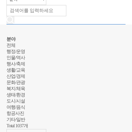
분야
전체
행정/운영
인물/역사
행사/축제
생활/교육
산업/경제
문화/관광
복지/체육
생태/환경
도시/시설
여행/음식
항공사진
기타/일반
Total
1037
개