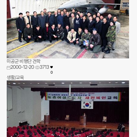
미공군 비행단 견학
2000-12-20
3713
0
생활/교육