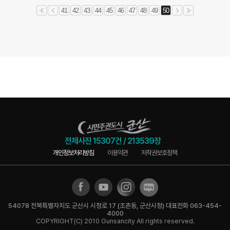
41
42
43
44
45
46
47
48
49
50
전체사진
15307건
/
213539장
개인정보처리방침
이용약관
저작권보호정책
54078 전북특별자치도 군산시 시청로 17 (조촌동, 군산시청) 대표전화 063-454-
4000
COPYRIGHT(C) 2010 Gunsancity All rights reserved.