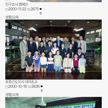
인구조사 캠페인
2000-11-22
2675
0
생활/교육
유종근도지사 대야초교
2000-10-19
2838
0
생활/교육