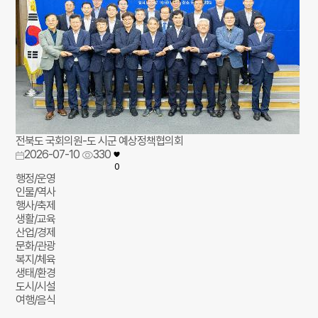
전북도 국회의원-도 시군 예상정책협의회
2026-07-10
330
0
행정/운영
인물/역사
행사/축제
생활/교육
산업/경제
문화/관광
복지/체육
생태/환경
도시/시설
여행/음식