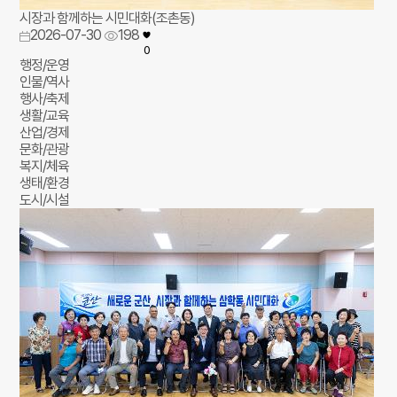
시장과 함께하는 시민대화(조촌동)
2026-07-30
198
0
행정/운영
인물/역사
행사/축제
생활/교육
산업/경제
문화/관광
복지/체육
생태/환경
도시/시설