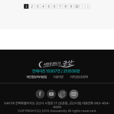
1
2
3
4
5
6
7
8
9
10
전체사진
15307건
/
213539장
개인정보처리방침
이용약관
저작권보호정책
54078 전북특별자치도 군산시 시청로 17 (조촌동, 군산시청) 대표전화 063-454-
4000
COPYRIGHT(C) 2010 Gunsancity All rights reserved.