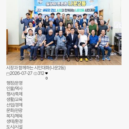
시장과 함께하는 시민대화(나운2동)
2026-07-27
312
0
행정/운영
인물/역사
행사/축제
생활/교육
산업/경제
문화/관광
복지/체육
생태/환경
도시/시설