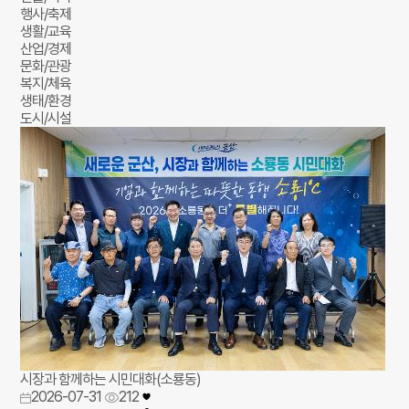
행사/축제
생활/교육
산업/경제
문화/관광
복지/체육
생태/환경
도시/시설
시장과 함께하는 시민대화(소룡동)
2026-07-31
212