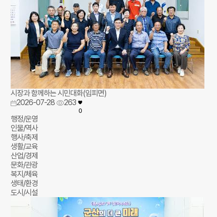
시장과 함께하는 시민대화(임피면)
2026-07-28
263
0
행정/운영
인물/역사
행사/축제
생활/교육
산업/경제
문화/관광
복지/체육
생태/환경
도시/시설