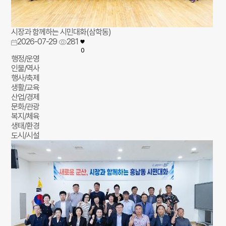
시장과 함께하는 시민대화(삼학동)
2026-07-29
281
0
행정/운영
인물/역사
행사/축제
생활/교육
산업/경제
문화/관광
복지/체육
생태/환경
도시/시설