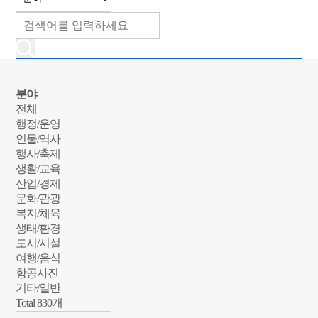
분야
전체
행정/운영
인물/역사
행사/축제
생활/교육
산업/경제
문화/관광
복지/체육
생태/환경
도시/시설
여행/음식
항공사진
기타/일반
Total
830
개