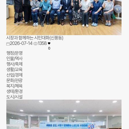
시장과 함께하는 시민대화(신풍동)
2026-07-14
1358
0
행정/운영
인물/역사
행사/축제
생활/교육
산업/경제
문화/관광
복지/체육
생태/환경
도시/시설