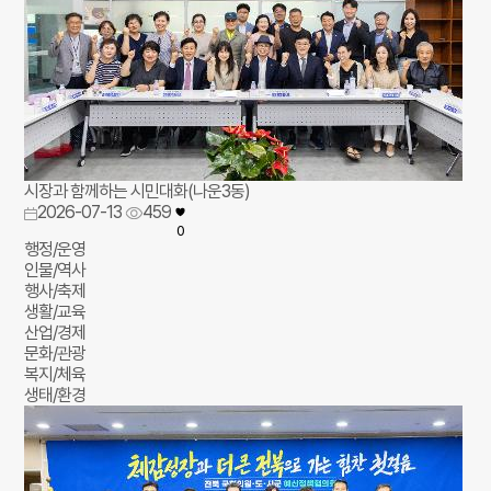
시장과 함께하는 시민대화(나운3동)
2026-07-13
459
0
행정/운영
인물/역사
행사/축제
생활/교육
산업/경제
문화/관광
복지/체육
생태/환경