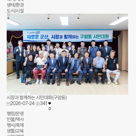
생태/환경
도시/시설
시장과 함께하는 시민대화(구암동)
2026-07-24
341
0
행정/운영
인물/역사
행사/축제
생활/교육