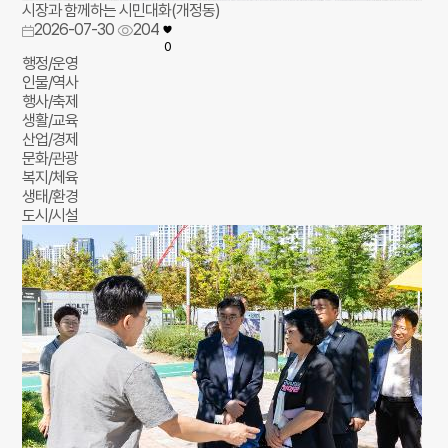
시장과 함께하는 시민대화(개정동)
2026-07-30
204
0
행정/운영
인물/역사
행사/축제
생활/교육
산업/경제
문화/관광
복지/체육
생태/환경
도시/시설