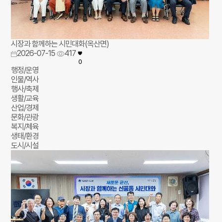
시장과 함께하는 시민대화(옥산면)
2026-07-15
417
0
행정/운영
인물/역사
행사/축제
생활/교육
산업/경제
문화/관광
복지/체육
생태/환경
도시/시설