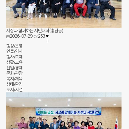
시장과 함께하는 시민대화(흥남동)
2026-07-29
253
0
행정/운영
인물/역사
행사/축제
생활/교육
산업/경제
문화/관광
복지/체육
생태/환경
도시/시설