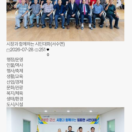
시장과 함께하는 시민대화(서수면)
2026-07-28
251
0
행정/운영
인물/역사
행사/축제
생활/교육
산업/경제
문화/관광
복지/체육
생태/환경
도시/시설