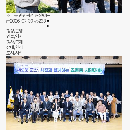
조촌동 민원관련 현장방문
2026-07-30
233
0
행정/운영
인물/역사
행사/축제
생태/환경
도시/시설