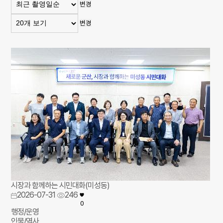
변경
변경
시장과 함께하는 시민대화(미성동)
2026-07-31
246
0
행정/운영
인물/역사