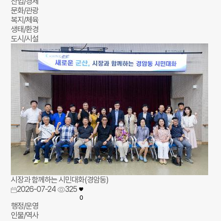
산업/경제
문화/관광
복지/체육
생태/환경
도시/시설
시장과 함께하는 시민대화(경암동)
2026-07-24
325
0
행정/운영
인물/역사