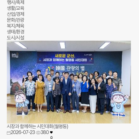
행사/축제
생활/교육
산업/경제
문화/관광
복지/체육
생태/환경
도시/시설
시장과 함께하는 시민대화(월명동)
2026-07-23
380
0