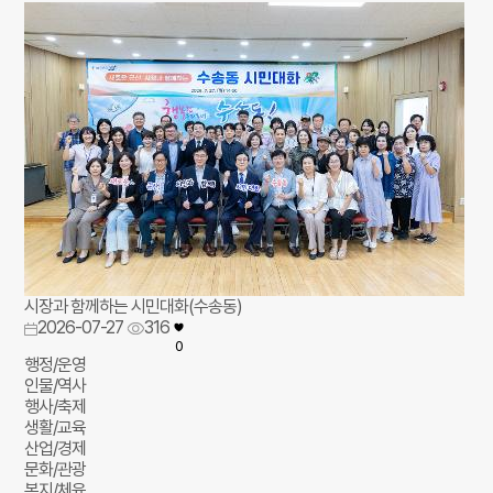
시장과 함께하는 시민대화(수송동)
2026-07-27
316
0
행정/운영
인물/역사
행사/축제
생활/교육
산업/경제
문화/관광
복지/체육