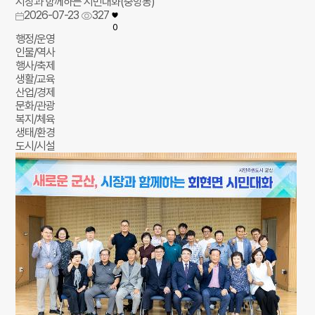
시장과 함께하는 시민대화(중앙동)
2026-07-23
327
0
행정/운영
인물/역사
행사/축제
생활/교육
산업/경제
문화/관광
복지/체육
생태/환경
도시/시설