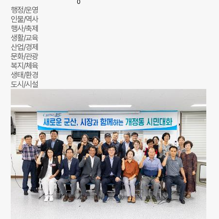
0
행정/운영
인물/역사
행사/축제
생활/교육
산업/경제
문화/관광
복지/체육
생태/환경
도시/시설