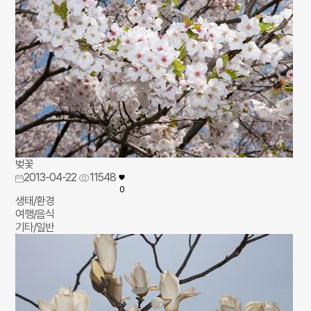
벚꽃
2013-04-22
11548
0
생태/환경
여행/음식
기타/일반