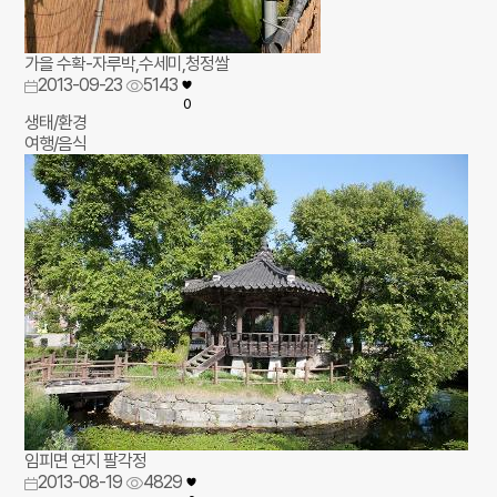
가을 수확-자루박,수세미,청정쌀
2013-09-23
5143
0
생태/환경
여행/음식
임피면 연지 팔각정
2013-08-19
4829