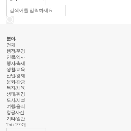
분야
전체
행정/운영
인물/역사
행사/축제
생활/교육
산업/경제
문화/관광
복지/체육
생태/환경
도시/시설
여행/음식
항공사진
기타/일반
Total
299
개