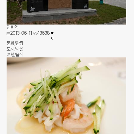
임피역
2013-06-11
13638
0
문화/관광
도시/시설
여행/음식