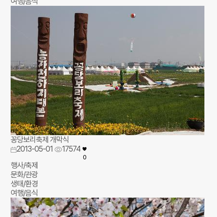
여행/음식
꽁당보리축제 개막식
2013-05-01
17574
0
행사/축제
문화/관광
생태/환경
여행/음식