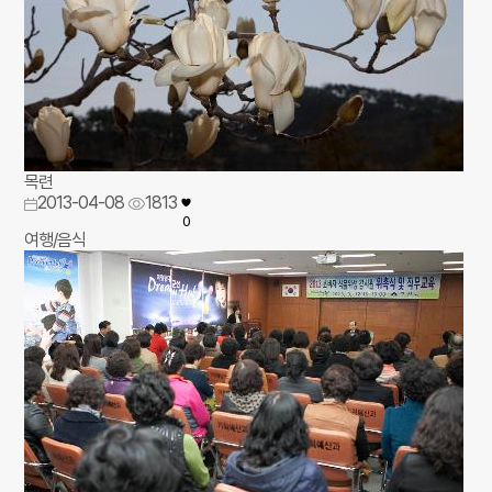
목련
2013-04-08
1813
0
여행/음식