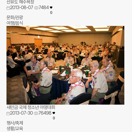
선유도 해수욕장
2013-08-07
7484
0
문화/관광
여행/음식
새만금 국제 청소년 야영대회
2013-07-30
76498
0
행사/축제
생활/교육