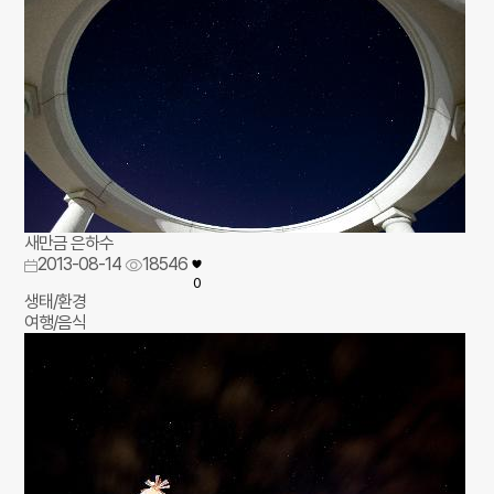
새만금 은하수
2013-08-14
18546
0
생태/환경
여행/음식