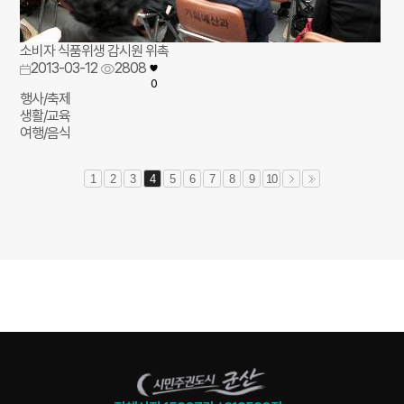
소비자 식품위생 감시원 위촉
2013-03-12
2808
0
행사/축제
생활/교육
여행/음식
1
2
3
4
5
6
7
8
9
10