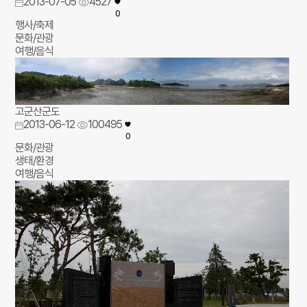
2013-07-05
4527
0
행사/축제
문화/관광
여행/음식
고군산군도
2013-06-12
100495
0
문화/관광
생태/환경
여행/음식