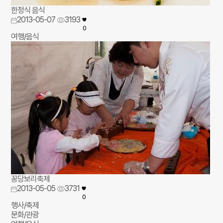
한정식 음식
2013-05-07
3193
0
여행/음식
꽁당보리축제
2013-05-05
3731
0
행사/축제
문화/관광