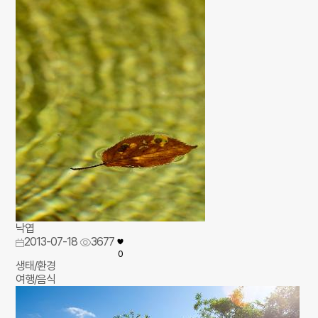
낙엽
2013-07-18
3677
0
생태/환경
여행/음식