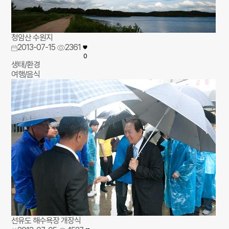
청암산 수원지
2013-07-15
2361
0
생태/환경
여행/음식
선유도 해수욕장 개장식