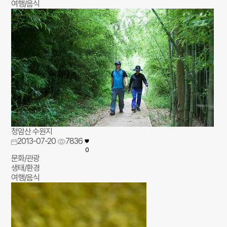
여행/음식
청암산 수원지
2013-07-20
7836
0
문화/관광
생태/환경
여행/음식