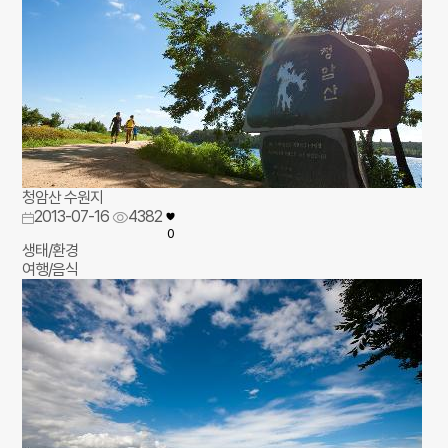
청암산 수원지
2013-07-16
4382
0
생태/환경
여행/음식