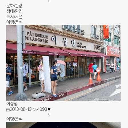
0
문화/관광
생태/환경
도시/시설
여행/음식
이성당
2013-08-19
4093
0
여행/음식