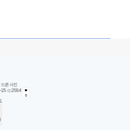
 드론 사진
-25
2584
0
드