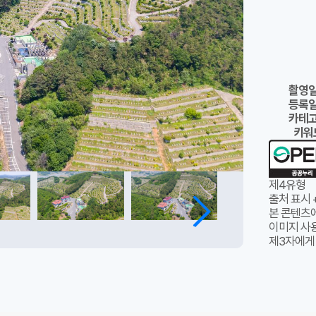
촬영
등록
카테
키워
제4유형
출처 표시 
본 콘텐츠
이미지 사용
제3자에게