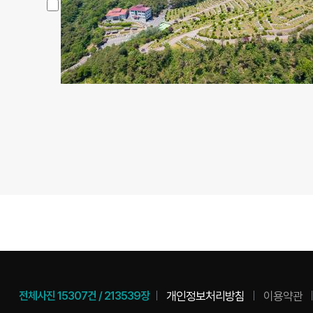
개인정보처리방침
이용약관
전체사진
15307건
/
213539장