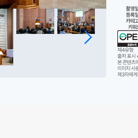
촬영
등록
카테
키워
제4유형
출처 표시 
본 콘텐츠
이미지 사용
제3자에게