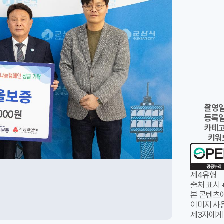
촬영
등록
카테
키워
제4유형
출처 표시 
본 콘텐츠
이미지 사용
제3자에게