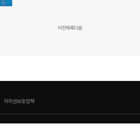
이전
목록
다음
저작권보호정책
17 (조촌동, 군산시청) 대표전화 063-454-4000
l rights reserved.