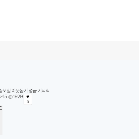
증보험 이웃돕기 성금 기탁식
-15
1929
0
드