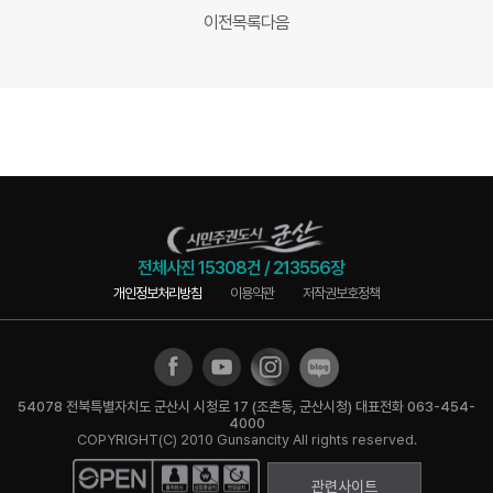
이전
목록
다음
전체사진
15308건
/
213556장
개인정보처리방침
이용약관
저작권보호정책
54078 전북특별자치도 군산시 시청로 17 (조촌동, 군산시청) 대표전화 063-454-
4000
COPYRIGHT(C) 2010 Gunsancity All rights reserved.
관련사이트