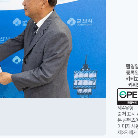
촬영
등록
카테
키워
제4유형
출처 표시 
본 콘텐츠
이미지 사용
제3자에게