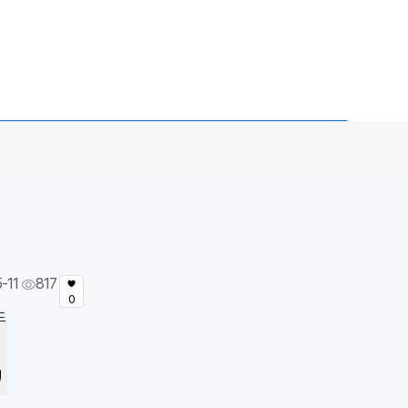
-11
817
0
드