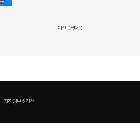
이전
목록
다음
저작권보호정책
17 (조촌동, 군산시청) 대표전화 063-454-4000
l rights reserved.