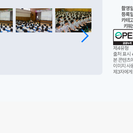
촬영
등록
카테
키워
제4유형
출처 표시 
본 콘텐츠
이미지 사용
제3자에게