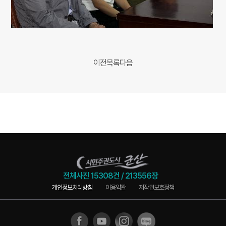
이전
목록
다음
전체사진
15308건
/
213556장
개인정보처리방침
이용약관
저작권보호정책