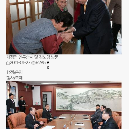
개정면 연두순시 및 경노당 방문
2011-01-27
9285
0
행정/운영
행사/축제