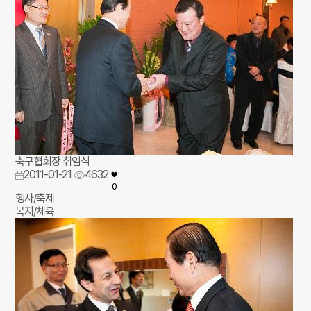
축구협회장 취임식
2011-01-21
4632
0
행사/축제
복지/체육