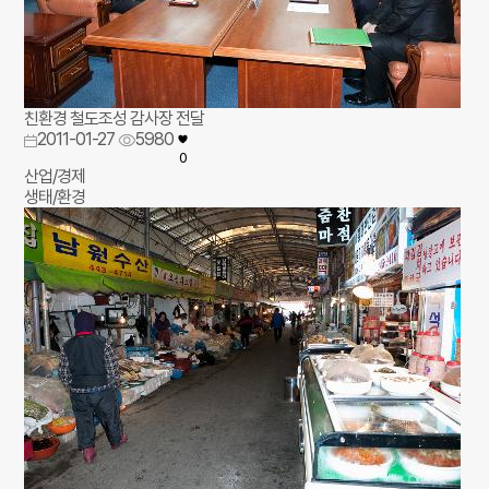
친환경 철도조성 감사장 전달
2011-01-27
5980
0
산업/경제
생태/환경