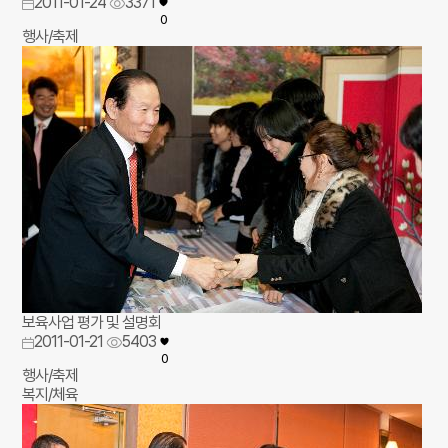
2011-01-24
3371
0
행사/축제
보육사업 평가 및 설명회
2011-01-21
5403
0
행사/축제
복지/체육