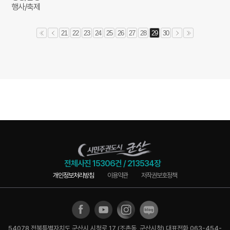
행사/축제
21
22
23
24
25
26
27
28
29
30
전체사진
15306건
/
213534장
개인정보처리방침
이용약관
저작권보호정책
54078 전북특별자치도 군산시 시청로 17 (조촌동, 군산시청) 대표전화 063-454-