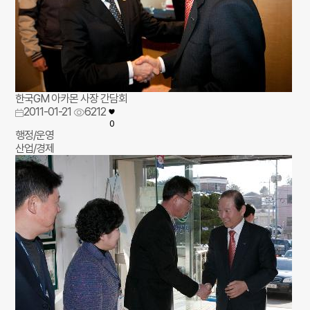
한국GM 아카몬 사장 간담회
2011-01-21
6212
0
행정/운영
산업/경제