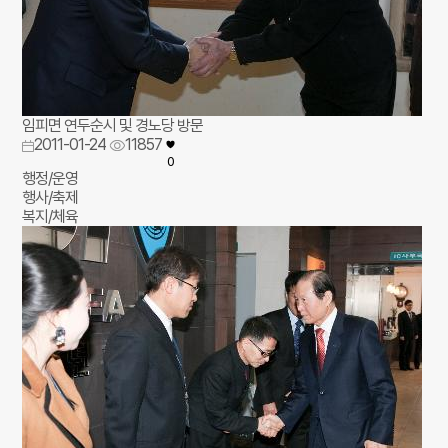
임피면 연두순시 및 경노당 방문
2011-01-24
11857
0
행정/운영
행사/축제
복지/체육