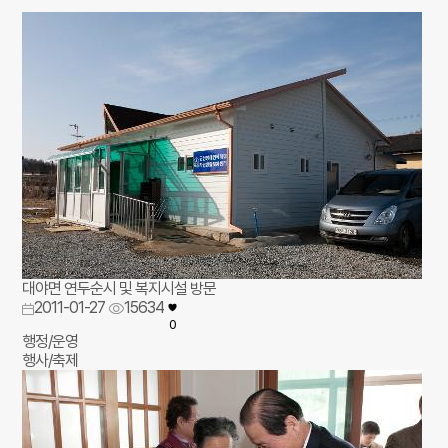
대야면 연두순시 및 복지시설 방문
2011-01-27
15634
0
행정/운영
행사/축제