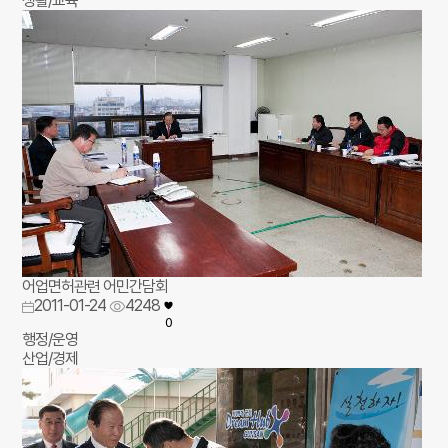
생활/교육
어업면허관련 어민간담회
2011-01-24
4248
0
행정/운영
산업/경제