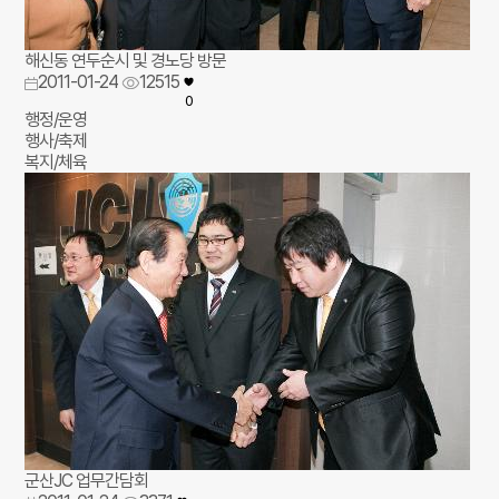
해신동 연두순시 및 경노당 방문
2011-01-24
12515
0
행정/운영
행사/축제
복지/체육
군산JC 업무간담회