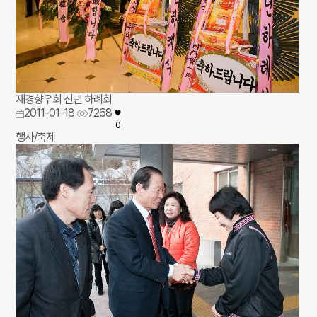
재경향우회 신년 하례회
2011-01-18
7268
0
행사/축제