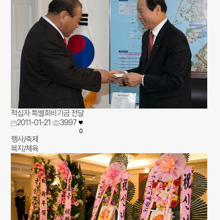
적십자 특별회비기금 전달
2011-01-21
3997
0
행사/축제
복지/체육