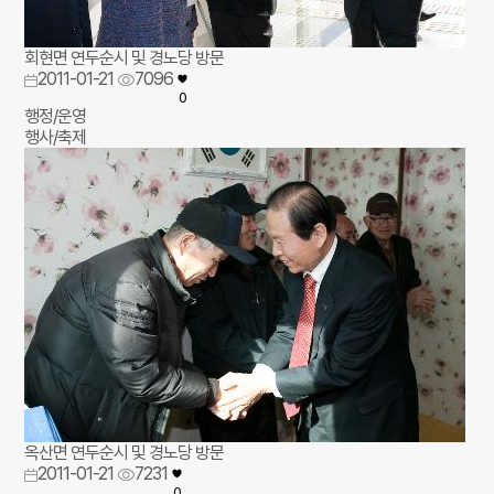
회현면 연두순시 및 경노당 방문
2011-01-21
7096
0
행정/운영
행사/축제
옥산면 연두순시 및 경노당 방문
2011-01-21
7231
0