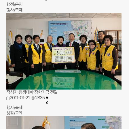
행정/운영
행사/축제
적십자 평생대학 장학기금 전달
2011-01-21
2835
0
행사/축제
생활/교육