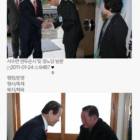
서수면 연두순시 및 경노당 방문
2011-01-24
9487
0
행정/운영
행사/축제
복지/체육