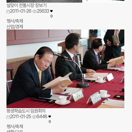
설맞이 전통시장 장보기
2011-01-26
25633
0
행사/축제
산업/경제
평생학습도시 임원회의
2011-01-25
6448
0
행사/축제