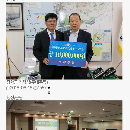
장학금 기탁식(롯데주류)
2016-06-16
1557
0
행정/운영