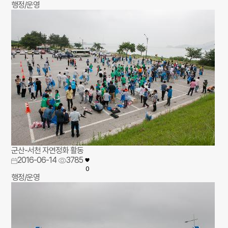
행정/운영
군산-서천 자연정화 활동
2016-06-14
3785
0
행정/운영