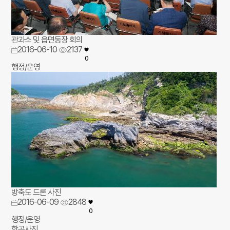
관과소 및 읍면동장 회의
2016-06-10
2137
0
행정/운영
방축도 드론 사진
2016-06-09
2848
0
행정/운영
항공사진