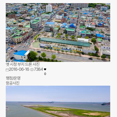
옛 시청 부지 드론 사진
2016-06-16
7384
0
행정/운영
항공사진