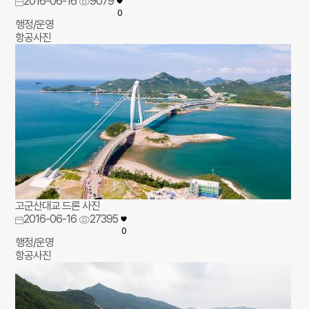
2016-06-16
9079
0
행정/운영
항공사진
고군산대교 드론 사진
2016-06-16
27395
0
행정/운영
항공사진