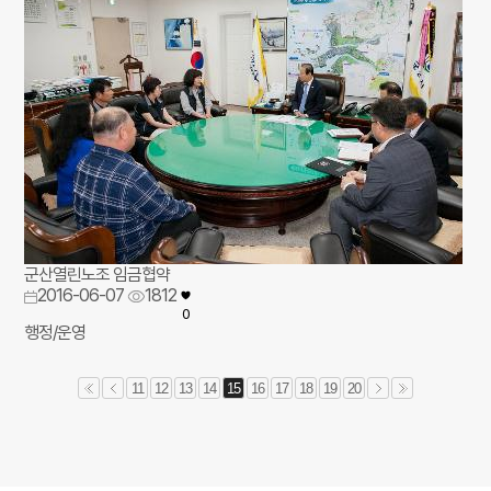
군산열린노조 임금협약
2016-06-07
1812
0
행정/운영
11
12
13
14
15
16
17
18
19
20