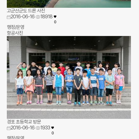
고군산군도 드론 사진
2016-06-16
18918
0
행정/운영
항공사진
경포 초등학교 방문
2016-06-16
1933
0
행정/운영