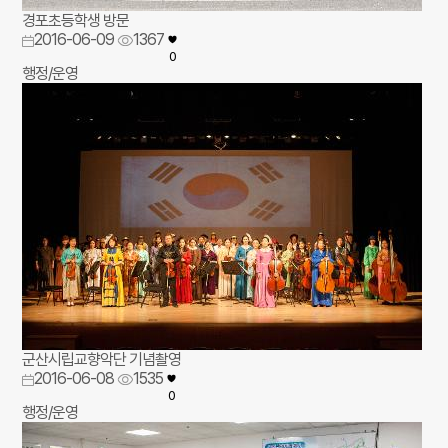
경포초등학생 방문
2016-06-09
1367
0
행정/운영
군산시립교향악단 기념촬영
2016-06-08
1535
0
행정/운영