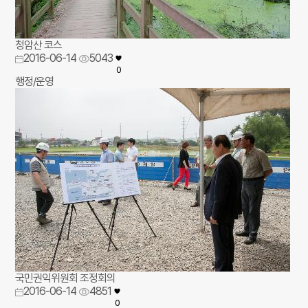
청암산 코스
2016-06-14
5043
0
행정/운영
국민권익위원회 조정회의
2016-06-14
4851
0