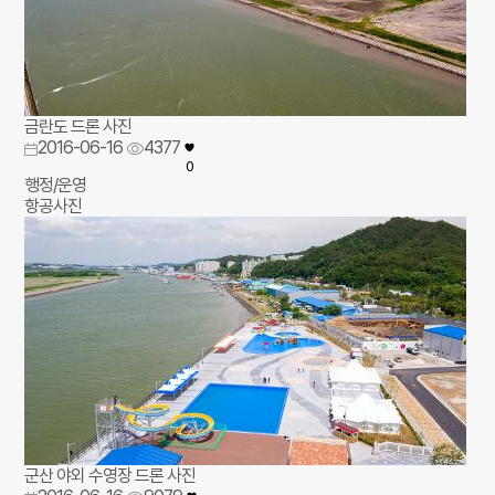
금란도 드론 사진
2016-06-16
4377
0
행정/운영
항공사진
군산 야외 수영장 드론 사진