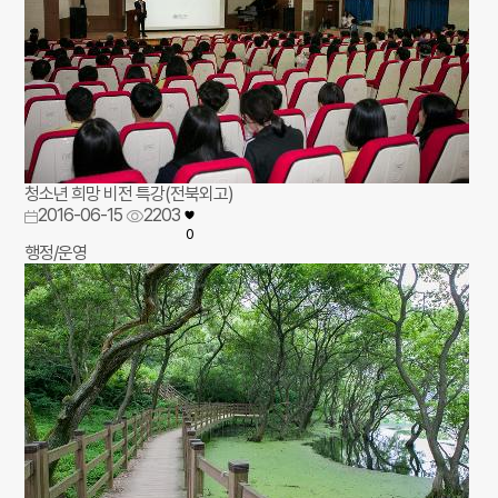
청소년 희망 비전 특강(전북외고)
2016-06-15
2203
0
행정/운영