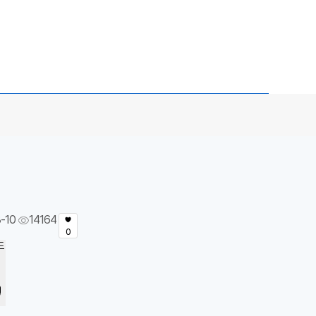
-10
14164
0
드