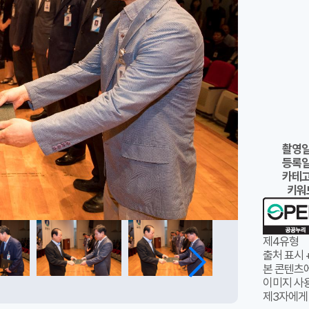
촬영
등록
카테
키워
제4유형
출처 표시 
본 콘텐츠
이미지 사용
제3자에게