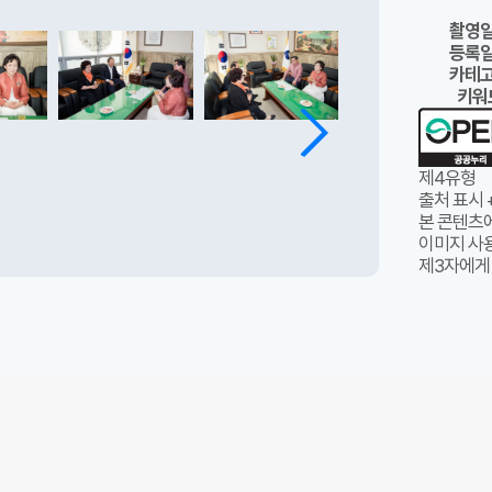
촬영
등록
카테
키워
제4유형
출처 표시 
본 콘텐츠
이미지 사용
제3자에게