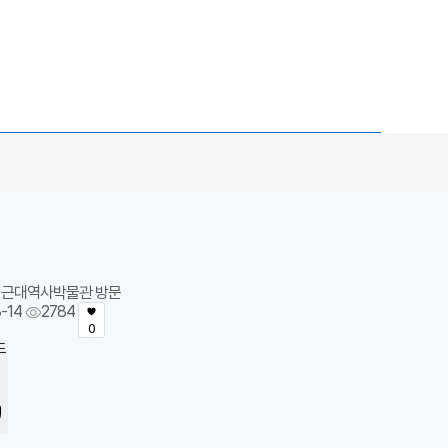
 근대역사박물관 방문
-14
2784
0
드