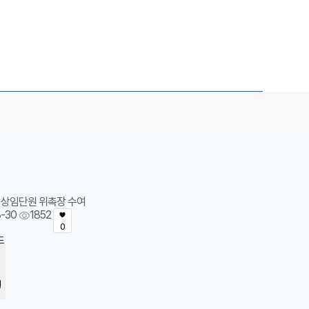
 상임단원 위촉장 수여
8-30
1852
0
드