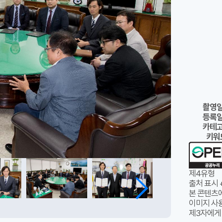
촬영
등록
카테
키워
제4유형
출처 표시 
본 콘텐츠
이미지 사용
제3자에게