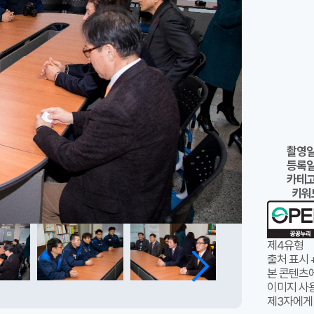
촬영
등록
카테
키워
제4유형
출처 표시 
본 콘텐츠
이미지 사용
제3자에게