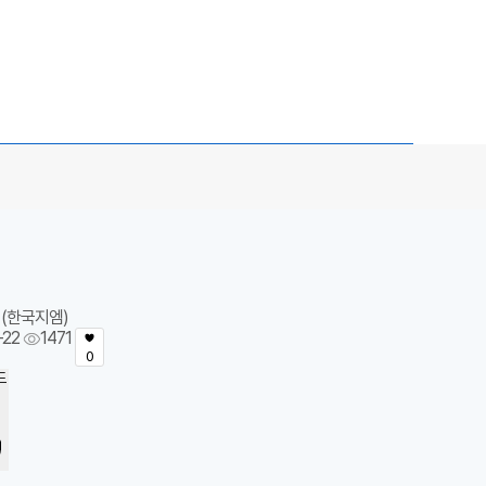
(한국지엠)
-22
1471
0
드