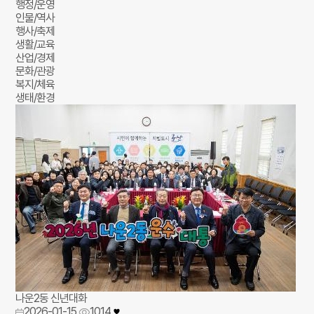
행정/운영
인물/역사
행사/축제
생활/교육
산업/경제
문화/관광
복지/체육
생태/환경
나운2동 신년대화
2026-01-15
1014