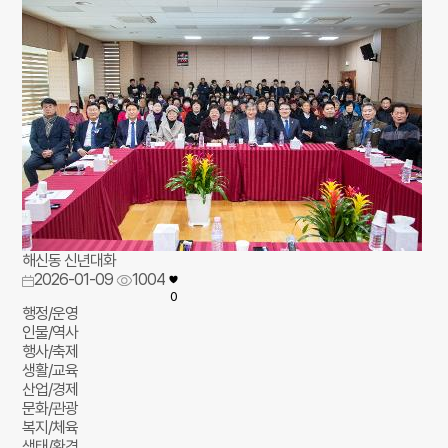
해신동 신년대화
2026-01-09
1004
0
행정/운영
인물/역사
행사/축제
생활/교육
산업/경제
문화/관광
복지/체육
생태/환경