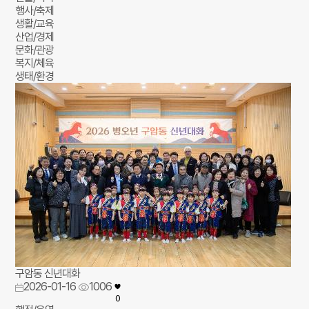
행사/축제
생활/교육
산업/경제
문화/관광
복지/체육
생태/환경
구암동 신년대화
2026-01-16
1006
0