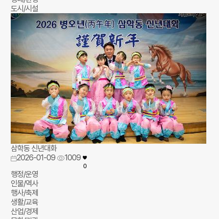
도시/시설
삼학동 신년대화
2026-01-09
1009
0
행정/운영
인물/역사
행사/축제
생활/교육
산업/경제