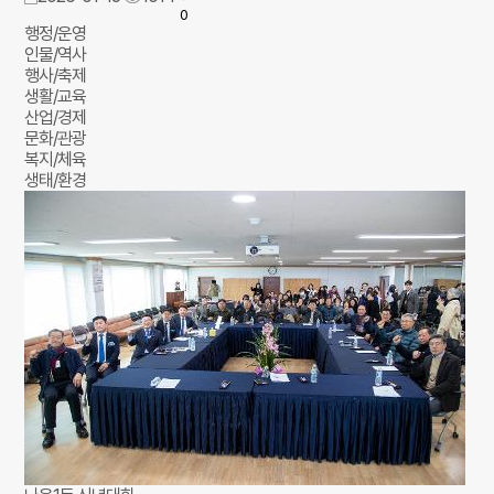
0
행정/운영
인물/역사
행사/축제
생활/교육
산업/경제
문화/관광
복지/체육
생태/환경