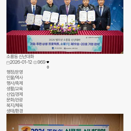
소룡동 신년대화
2026-01-12
969
0
행정/운영
인물/역사
행사/축제
생활/교육
산업/경제
문화/관광
복지/체육
생태/환경