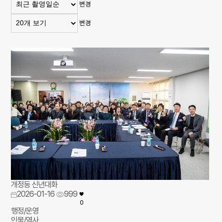
변경
변경
개정동 신년대화
2026-01-16
999
0
행정/운영
인물/역사