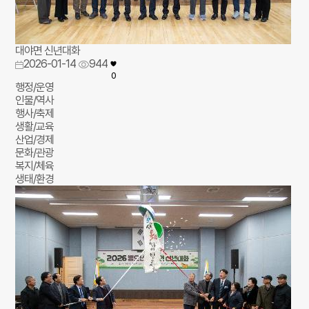
대야면 신년대화
2026-01-14
944
0
행정/운영
인물/역사
행사/축제
생활/교육
산업/경제
문화/관광
복지/체육
생태/환경