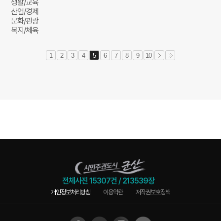
생활/교육
산업/경제
문화/관광
복지/체육
1
2
3
4
5
6
7
8
9
10
전체사진
15307건
/
213539장
개인정보처리방침
이용약관
저작권보호정책