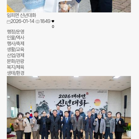
임피면 신년대화
2026-01-14
1849
0
행정/운영
인물/역사
행사/축제
생활/교육
산업/경제
문화/관광
복지/체육
생태/환경