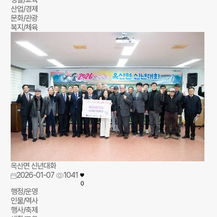
산업/경제
문화/관광
복지/체육
옥산면 신년대화
2026-01-07
1041
0
행정/운영
인물/역사
행사/축제