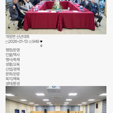
개정면 신년대화
2026-01-13
949
0
행정/운영
인물/역사
행사/축제
생활/교육
산업/경제
문화/관광
복지/체육
생태/환경