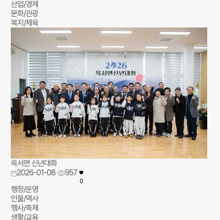
산업/경제
문화/관광
복지/체육
옥서면 신년대화
2026-01-08
957
0
행정/운영
인물/역사
행사/축제
생활/교육