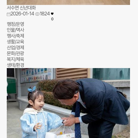
서수면 신년대화
2026-01-14
1824
0
행정/운영
인물/역사
행사/축제
생활/교육
산업/경제
문화/관광
복지/체육
생태/환경