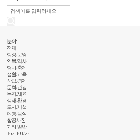
분야
전체
행정/운영
인물/역사
행사/축제
생활/교육
산업/경제
문화/관광
복지/체육
생태/환경
도시/시설
여행/음식
항공사진
기타/일반
Total
1037
개