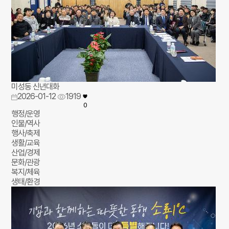
미성동 신년대화
2026-01-12
1919
0
행정/운영
인물/역사
행사/축제
생활/교육
산업/경제
문화/관광
복지/체육
생태/환경