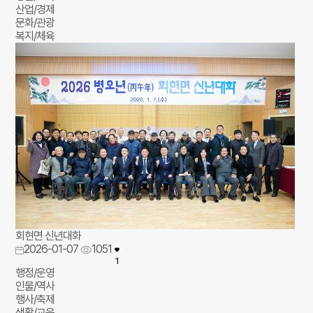
산업/경제
문화/관광
복지/체육
회현면 신년대화
2026-01-07
1051
1
행정/운영
인물/역사
행사/축제
생활/교육