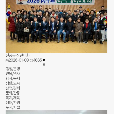
신풍동 신년대화
2026-01-09
1885
0
행정/운영
인물/역사
행사/축제
생활/교육
산업/경제
문화/관광
복지/체육
생태/환경
도시/시설