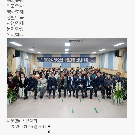
행정/운영
인물/역사
행사/축제
생활/교육
산업/경제
문화/관광
복지/체육
나운3동 신년대화
2026-01-15
997
0