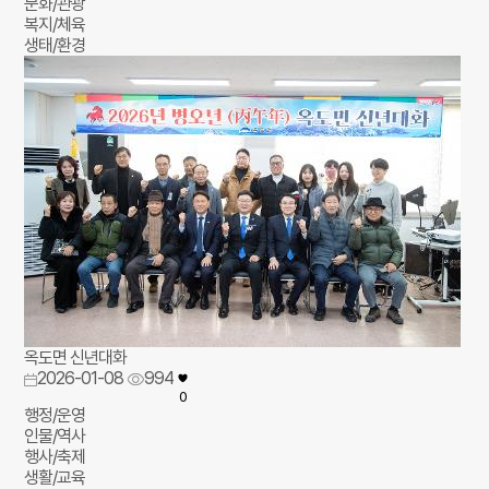
문화/관광
복지/체육
생태/환경
옥도면 신년대화
2026-01-08
994
0
행정/운영
인물/역사
행사/축제
생활/교육