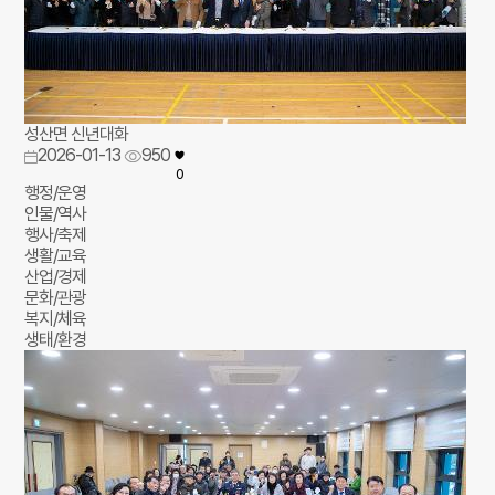
성산면 신년대화
2026-01-13
950
0
행정/운영
인물/역사
행사/축제
생활/교육
산업/경제
문화/관광
복지/체육
생태/환경