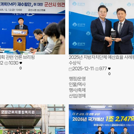
획 관련 언론 브리핑
2025년 지방자치단체 예산효율 사례
12
1030
수상식
0
2025-12-11
977
0
행정/운영
인물/역사
행사/축제
산업/경제