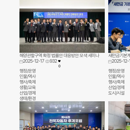
해양관할구역 확정 법률안 대응방안 모색 세미나
새만금기본계
2025-12-17
932
2025-12-
0
행정/운영
행정/운영
인물/역사
인물/역사
행사/축제
행사/축제
생활/교육
산업/경제
산업/경제
도시/시설
생태/환경