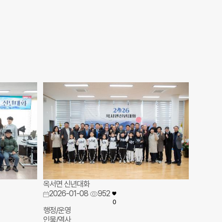
옥서면 신년대화
2026-01-08
952
0
행정/운영
인물/역사