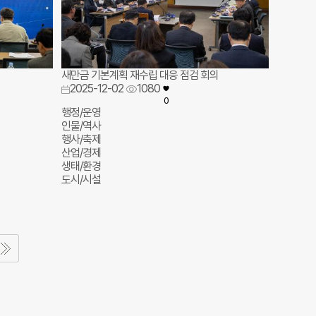
새만금 기본계획 재수립 대응 점검 회의
2025-12-02
1080
0
행정/운영
인물/역사
행사/축제
산업/경제
생태/환경
도시/시설