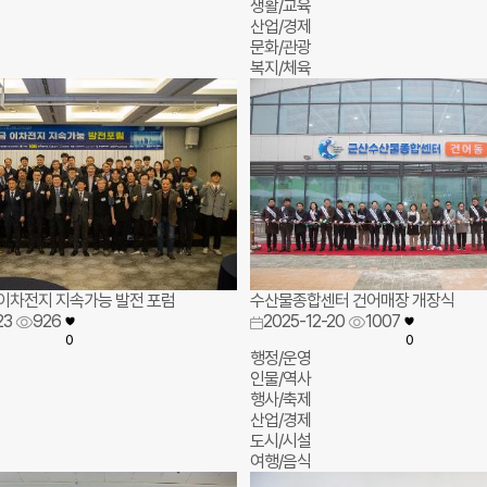
생활/교육
산업/경제
문화/관광
복지/체육
이차전지 지속가능 발전 포럼
수산물종합센터 건어매장 개장식
23
926
2025-12-20
1007
0
0
행정/운영
인물/역사
행사/축제
산업/경제
도시/시설
여행/음식