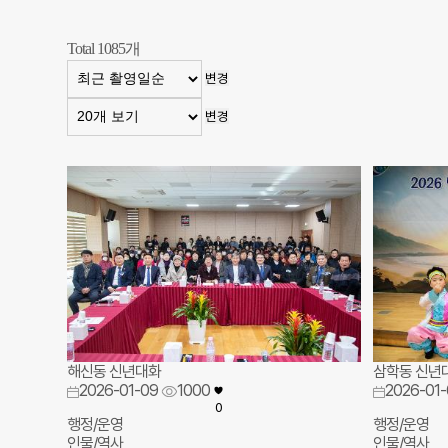
Total
1085
개
변경
변경
해신동 신년대화
삼학동 신년
2026-01-09
1000
2026-01-
0
행정/운영
행정/운영
인물/역사
인물/역사