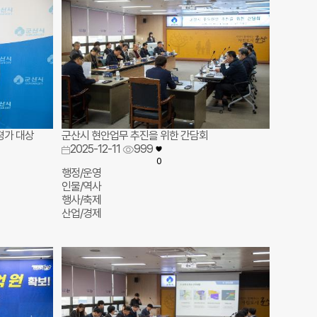
평가 대상
군산시 현안업무 추진을 위한 간담회
2025-12-11
999
0
행정/운영
인물/역사
행사/축제
산업/경제