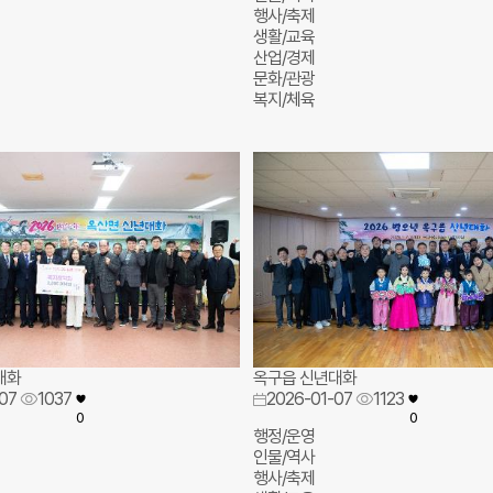
행사/축제
생활/교육
산업/경제
문화/관광
복지/체육
대화
옥구읍 신년대화
07
1037
2026-01-07
1123
0
0
행정/운영
인물/역사
행사/축제