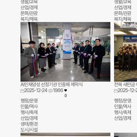
생활/교육
생활/교육
산업/경제
산업/경제
문화/관광
문화/관광
복지/체육
복지/체육
AI인재양성 선정기관 인증패 제막식
전북 새만금 
2025-12-24
1966
2025-12-
0
행정/운영
행정/운영
인물/역사
인물/역사
행사/축제
행사/축제
산업/경제
산업/경제
생태/환경
도시/시설