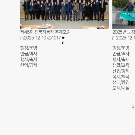
제46회 전북자동차 추계포럼
2025년 노
2025-12-10
1017
2025-12-
0
행정/운영
행정/운영
인물/역사
인물/역사
행사/축제
행사/축제
산업/경제
생활/교육
산업/경제
복지/체육
생태/환경
도시/시설
1