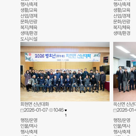
행사/축제
행사/축제
생활/교육
생활/교육
산업/경제
산업/경제
문화/관광
문화/관광
복지/체육
복지/체육
생태/환경
생태/환경
도시/시설
회현면 신년대화
옥산면 신년
2026-01-07
1046
2026-01-
1
행정/운영
행정/운영
인물/역사
인물/역사
행사/축제
행사/축제