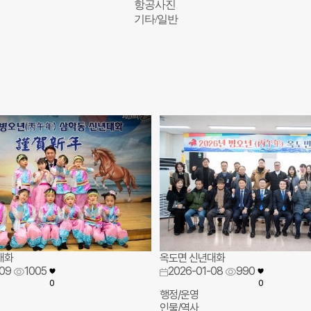
항공사진
기타/일반
대화
옥도면 신년대화
09
1005
2026-01-08
990
0
0
행정/운영
인물/역사