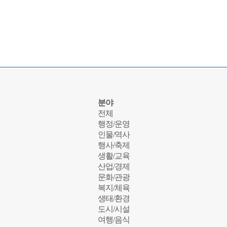
분야
전체
행정/운영
인물/역사
행사/축제
생활/교육
산업/경제
문화/관광
복지/체육
생태/환경
도시/시설
여행/음식