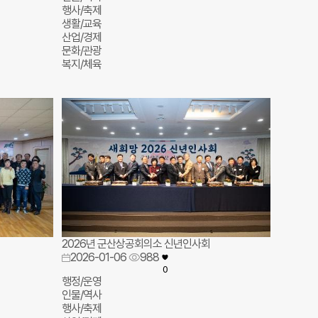
행사/축제
생활/교육
산업/경제
문화/관광
복지/체육
2026년 군산상공회의소 신년인사회
2026-01-06
988
0
행정/운영
인물/역사
행사/축제