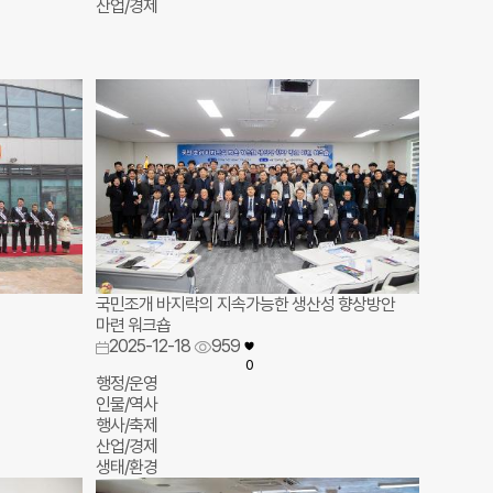
산업/경제
국민조개 바지락의 지속가능한 생산성 향상방안
마련 워크숍
2025-12-18
959
0
행정/운영
인물/역사
행사/축제
산업/경제
생태/환경