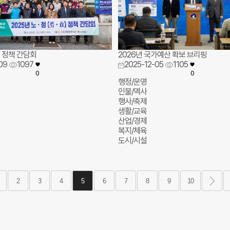
정 정책 간담회
2026년 국가예산 확보 브리핑
09
1097
2025-12-05
1105
0
0
행정/운영
인물/역사
행사/축제
생활/교육
산업/경제
복지/체육
도시/시설
2
3
4
5
6
7
8
9
10