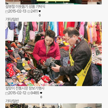
설명절 이웃돕기 성품 기탁식
2015-02-13
2411
0
기타/일반
설맞이 전통시장 장보기행사
2015-02-12
9485
0
기타/일반