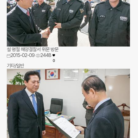
설 명절 해양결찰서 위문 방문
2015-02-09
2448
0
기타/일반