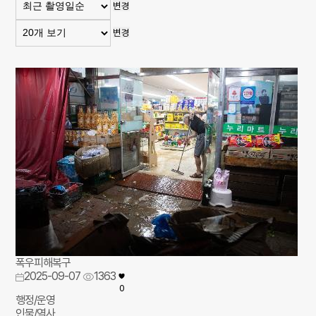
변경
변경
폭우피해복구
2025-09-07
1363
0
행정/운영
인물/역사