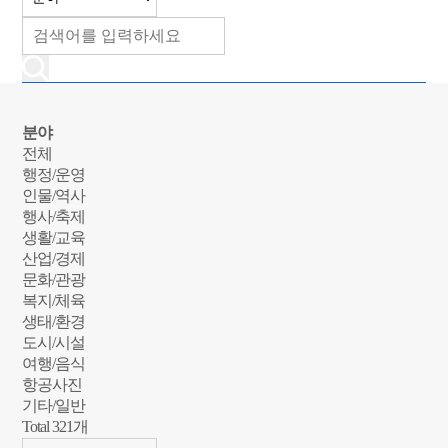
분야
전체
행정/운영
인물/역사
행사/축제
생활/교육
산업/경제
문화/관광
복지/체육
생태/환경
도시/시설
여행/음식
항공사진
기타/일반
Total
321
개