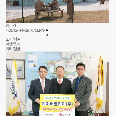
임피역
2015-04-08
13349
0
도시/시설
여행/음식
기타/일반