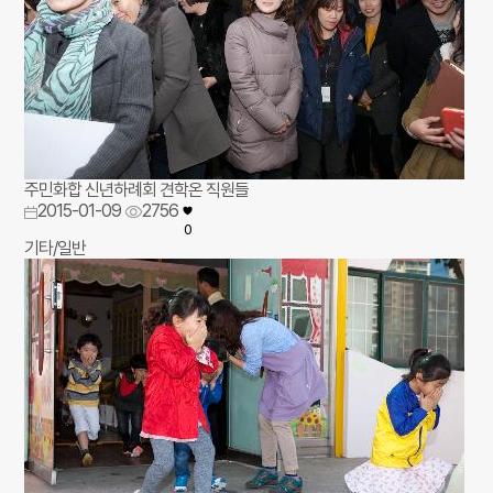
주민화합 신년하례회 견학온 직원들
2015-01-09
2756
0
기타/일반