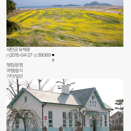
새만금 유채꽃
2015-04-27
39089
0
행정/운영
여행/음식
기타/일반