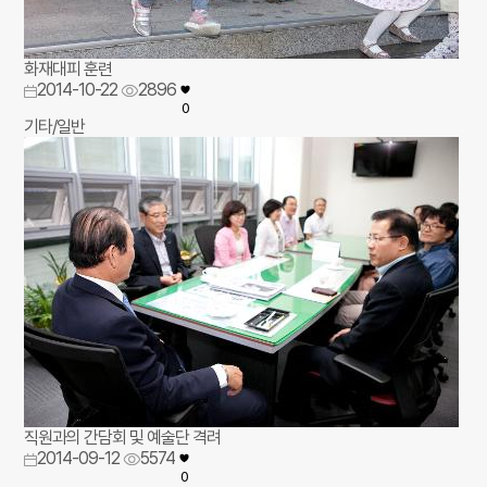
화재대피 훈련
2014-10-22
2896
0
기타/일반
직원과의 간담회 및 예술단 격려
2014-09-12
5574
0