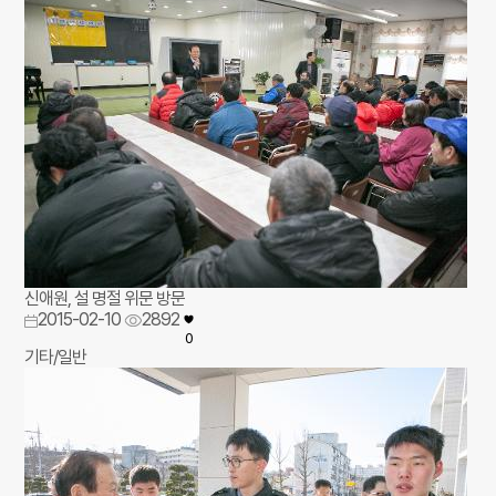
신애원, 설 명절 위문 방문
2015-02-10
2892
0
기타/일반