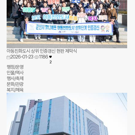
아동친화도시 상위 인증갱신 현판 제막식
2026-01-23
1186
2
행정/운영
인물/역사
행사/축제
문화/관광
복지/체육