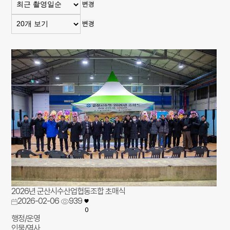
변경
변경
2026년 군산시수산업협동조합 초매식
2026-02-06
939
0
행정/운영
인물/역사