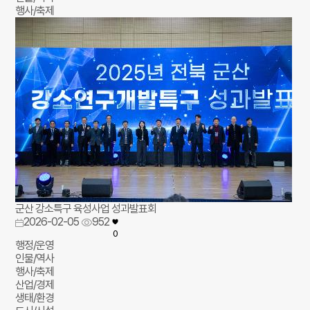
행사/축제
군산 강소특구 육성사업 성과발표회
2026-02-05
952
0
행정/운영
인물/역사
행사/축제
산업/경제
생태/환경