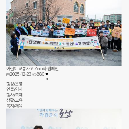
어린이 교통사고 Zero화 캠페인
2025-12-23
880
0
행정/운영
인물/역사
행사/축제
생활/교육
복지/체육