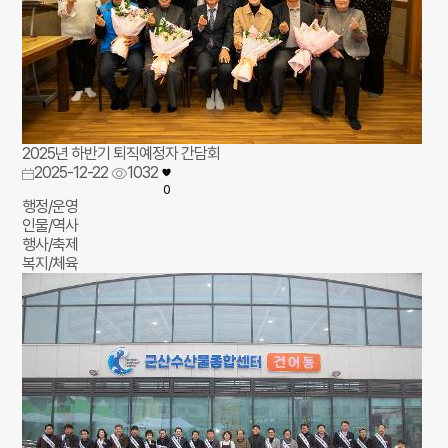
2025년 하반기 퇴직예정자 간담회
2025-12-22
1032
0
행정/운영
인물/역사
행사/축제
복지/체육