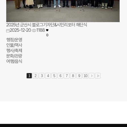
2025년 군산시 블로그기자단&시민리포터 해단식
2025-12-20
1188
0
행정/운영
인물/역사
행사/축제
문화/관광
여행/음식
1
2
3
4
5
6
7
8
9
10