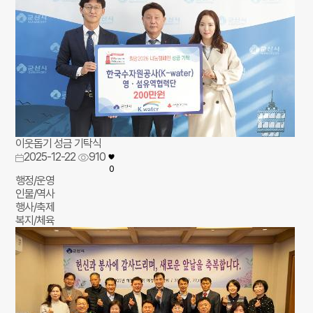
이웃돕기 성금 기탁식
2025-12-22
910
0
행정/운영
인물/역사
행사/축제
복지/체육