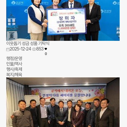
이웃돕기 성금 성품 기탁식
2025-12-24
853
0
행정/운영
인물/역사
행사/축제
복지/체육