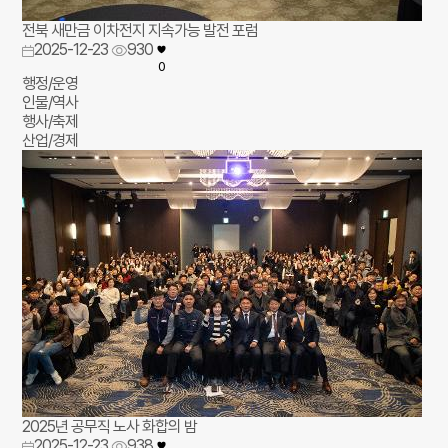
전북 새만금 이차전지 지속가능 발전 포럼
2025-12-23
930
0
행정/운영
인물/역사
행사/축제
산업/경제
2025년 공무직 노사 화합의 밤
2025-12-23
938