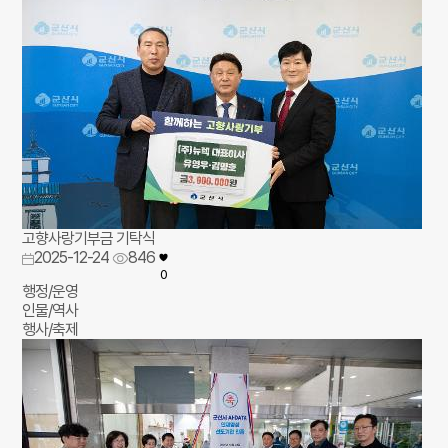
고향사랑기부금 기탁식
2025-12-24
846
0
행정/운영
인물/역사
행사/축제