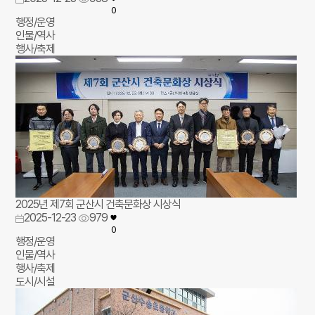
0
행정/운영
인물/역사
행사/축제
2025년 제7회 군산시 건축문화상 시상식
2025-12-23
979
0
행정/운영
인물/역사
행사/축제
도시/시설