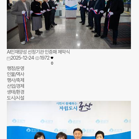
AI인재양성 선정기관 인증패 제막식
2025-12-24
1972
0
행정/운영
인물/역사
행사/축제
산업/경제
생태/환경
도시/시설