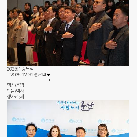
2025년 종무식
2025-12-31
914
0
행정/운영
인물/역사
행사/축제