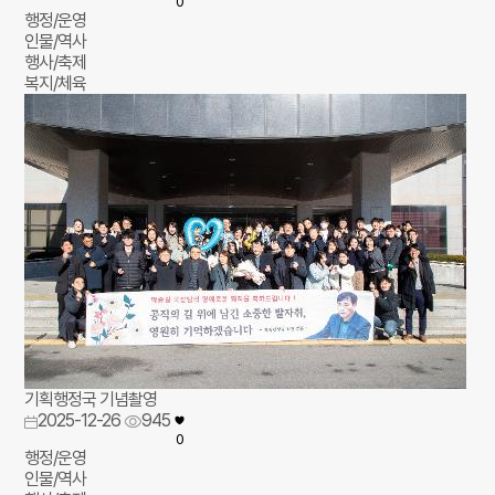
0
행정/운영
인물/역사
행사/축제
복지/체육
기획행정국 기념촬영
2025-12-26
945
0
행정/운영
인물/역사