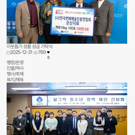
이웃돕기 성품 성금 기탁식
2025-12-31
789
0
행정/운영
인물/역사
행사/축제
복지/체육