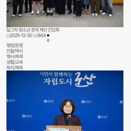
달그락 청소년 정책 제안 간담회
2025-12-30
864
0
행정/운영
인물/역사
행사/축제
생활/교육
복지/체육