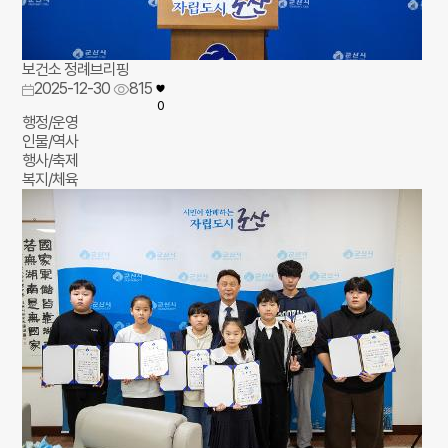
보건소 정례브리핑
2025-12-30
815
0
행정/운영
인물/역사
행사/축제
복지/체육