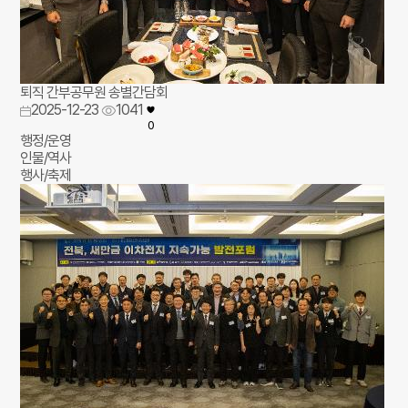
퇴직 간부공무원 송별간담회
2025-12-23
1041
0
행정/운영
인물/역사
행사/축제