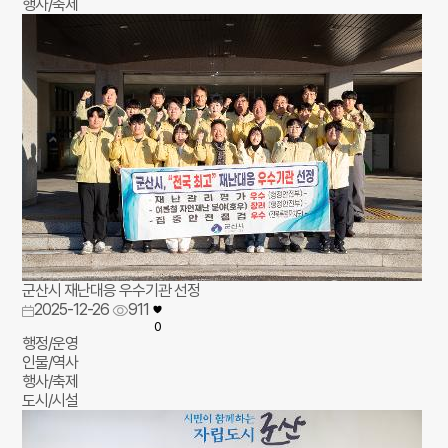
행사/축제
군산시 재난대응 우수기관 선정
2025-12-26
911
0
행정/운영
인물/역사
행사/축제
도시/시설