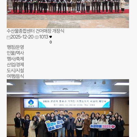
수산물종합센터 건어매장 개장식
2025-12-20
1013
0
행정/운영
인물/역사
행사/축제
산업/경제
도시/시설
여행/음식