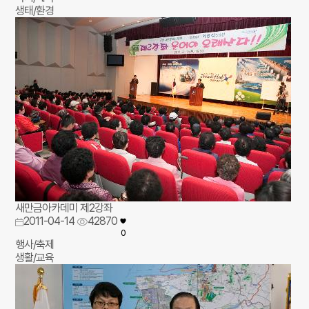
생태/환경
새만금아카데미 제2강좌
2011-04-14
42870
0
행사/축제
생활/교육