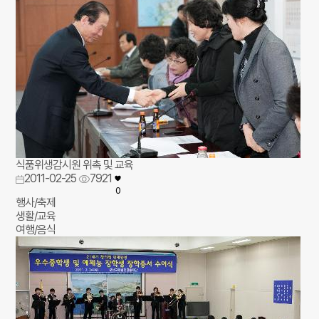
식품위생감시원 위촉 및 교육
2011-02-25
7921
0
행사/축제
생활/교육
여행/음식