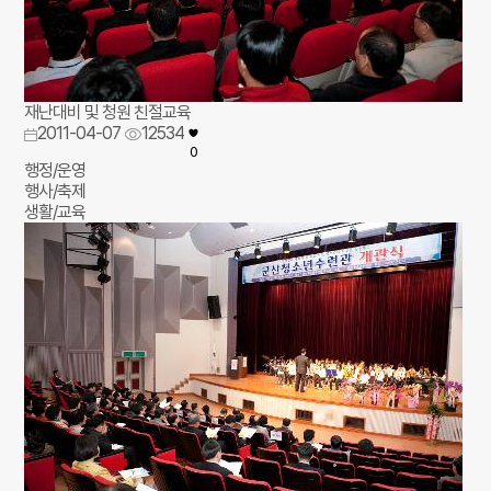
재난대비 및 청원 친절교육
2011-04-07
12534
0
행정/운영
행사/축제
생활/교육