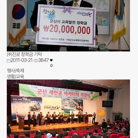
㈜진로 장학금 기탁
2011-03-21
3847
0
행사/축제
생활/교육