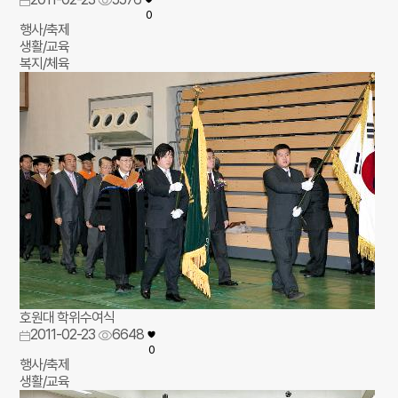
0
행사/축제
생활/교육
복지/체육
호원대 학위수여식
2011-02-23
6648
0
행사/축제
생활/교육