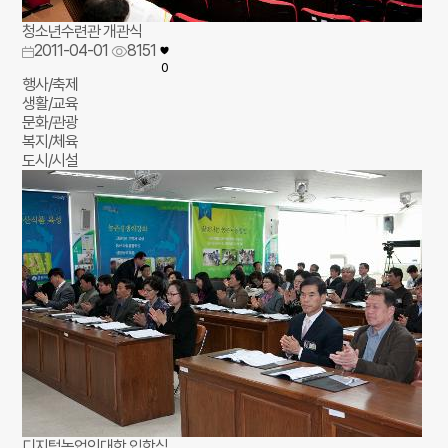
청소년수련관 개관식
2011-04-01
8151
0
행사/축제
생활/교육
문화/관광
복지/체육
도시/시설
디지털농업인대학 입학식