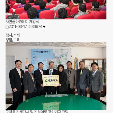
새만금아카데미 개강식
2011-03-17
36974
0
행사/축제
생활/교육
구암동 자생단체 및 직원일동 장학기금 전달