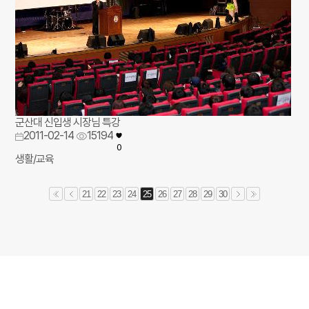
군산대 신입생 시장님 특강
2011-02-14
15194
0
생활/교육
21
22
23
24
25
26
27
28
29
30