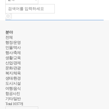
분야
전체
행정/운영
인물/역사
행사/축제
생활/교육
산업/경제
문화/관광
복지/체육
생태/환경
도시/시설
여행/음식
항공사진
기타/일반
Total
1037
개