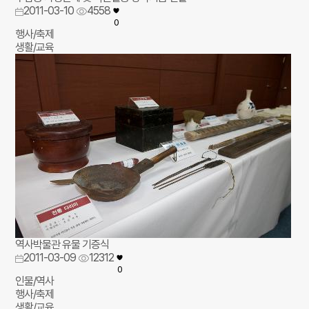
2011-03-10
4558
0
행사/축제
생활/교육
역사박물관 유물 기증식
2011-03-09
12312
0
인물/역사
행사/축제
생활/교육