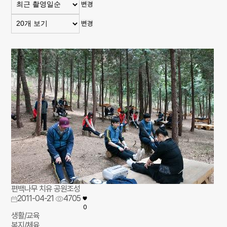
변경
변경
편백나무 치유 공원조성
2011-04-21
4705
0
생활/교육
복지/체육