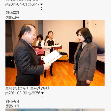
2011-04-01
6147
0
행사/축제
생활/교육
보육 향상을 위한 보육인 연찬회
2011-03-30
6956
0
행사/축제
생활/교육