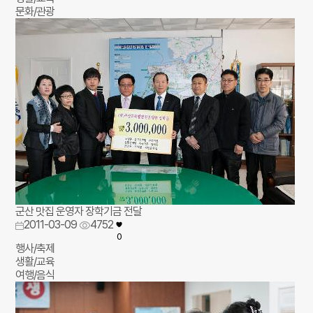
문화/관광
군산 맛집 운영자 장학기금 전달
2011-03-09
4752
0
행사/축제
생활/교육
여행/음식