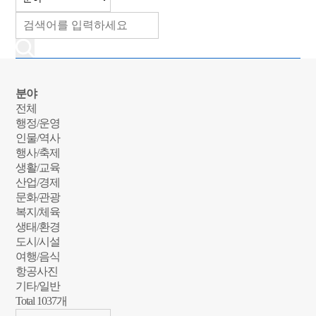
분야
전체
행정/운영
인물/역사
행사/축제
생활/교육
산업/경제
문화/관광
복지/체육
생태/환경
도시/시설
여행/음식
항공사진
기타/일반
Total
1037
개