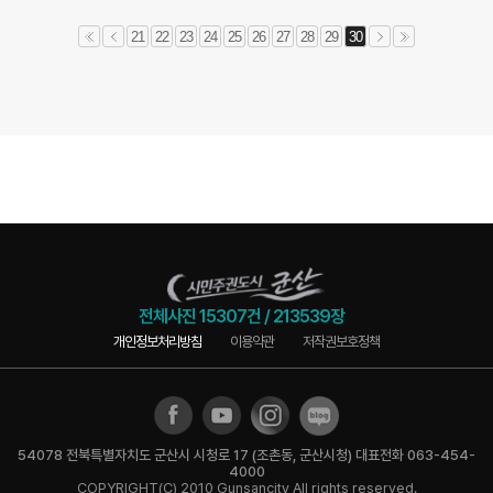
21
22
23
24
25
26
27
28
29
30
전체사진
15307건
/
213539장
개인정보처리방침
이용약관
저작권보호정책
54078 전북특별자치도 군산시 시청로 17 (조촌동, 군산시청) 대표전화 063-454-
4000
COPYRIGHT(C) 2010 Gunsancity All rights reserved.