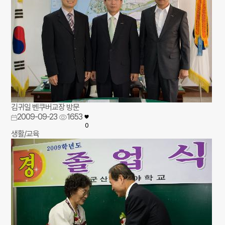
김귀일 벤쿠버교장 방문
2009-09-23
1653
0
생활/교육