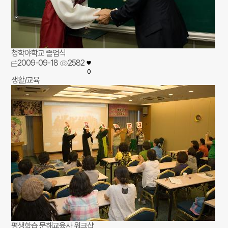
청학야학교 졸업식
2009-09-18
2582
0
생활/교육
평생학습 문해교육사 워크샵