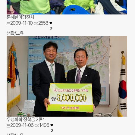
문해한마당잔치
2009-11-10
2558
0
생활/교육
우성화학 장학금 기탁
2009-11-06
1496
0