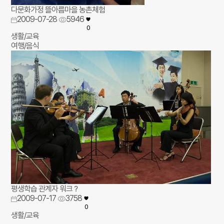
다문화가정 뜰아름마을 농촌체험
2009-07-28
5946
0
생활/교육
여행/음식
평생학습 관계자 워크？
2009-07-17
3758
0
생활/교육