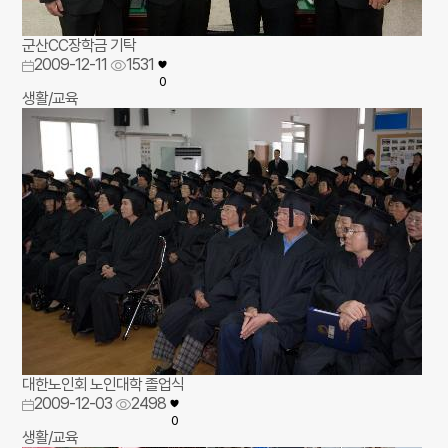
군산CC장학금 기탁
2009-12-11
1531
0
생활/교육
대한노인회 노인대학 졸업식
2009-12-03
2498
0
생활/교육