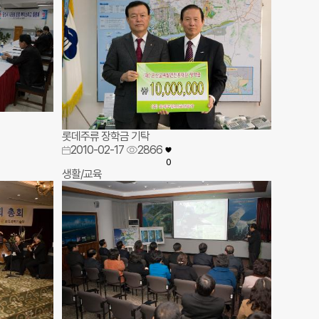
롯데주류 장학금 기탁
2010-02-17
2866
0
생활/교육