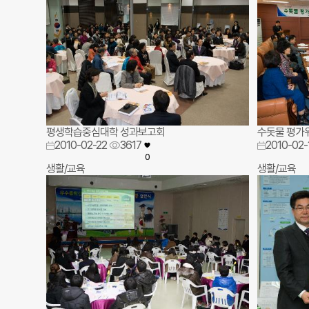
평생학습중심대학 성과보고회
수돗물 평가위
2010-02-22
3617
2010-02-
0
생활/교육
생활/교육