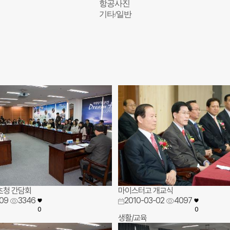
항공사진
기타/일반
초청 간담회
마이스터고 개교식
09
3346
2010-03-02
4097
0
0
생활/교육