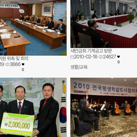
새만금회 기계공고 방문
2010-02-18
24627
원 위촉 및 회의
0
19
3886
생활/교육
0