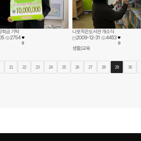
장학금 기탁
나포작은도서관 개소식
05
2754
2009-12-31
4453
0
0
생활/교육
21
22
23
24
25
26
27
28
29
30