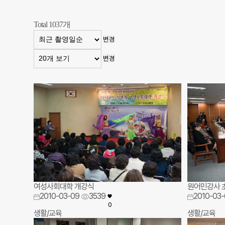
Total
1037
개
변경
변경
여성사회대학 개강식
원어민강사 
2010-03-09
3539
2010-03-
0
생활/교육
생활/교육