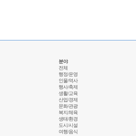
분야
전체
행정/운영
인물/역사
행사/축제
생활/교육
산업/경제
문화/관광
복지/체육
생태/환경
도시/시설
여행/음식