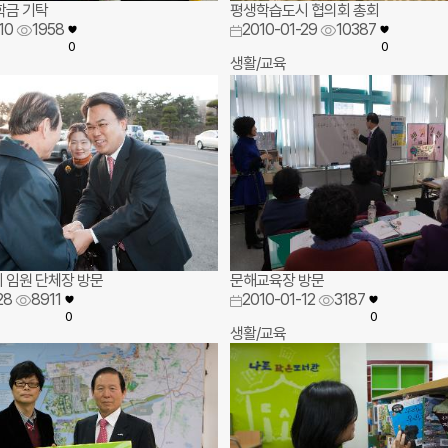
학금 기탁
평생학습도시 협의회 총회
10
1958
2010-01-29
10387
0
0
생활/교육
 임원 단체장 방문
문해교육장 방문
28
8911
2010-01-12
3187
0
0
생활/교육