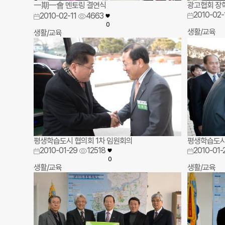
一期一會 멘토링 결연식
광고협회 장
2010-02-
2010-02-11
4663
0
생활/교육
생활/교육
평생학습도시 협의회 1차 임원회의
평생학습도시
2010-01-29
12518
2010-01-
0
생활/교육
생활/교육